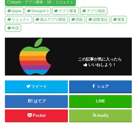
Apple・アプリ開発・SE・リジェクト
Apple
Design4.3
アプリ審査
アプリ開発
リジェクト
個人アプリ開発
問題
国際電話
審査
申請
この記事が気に入ったら
いいねしよう！
ツイート
シェア
はてブ
LINE
Pocket
feedly