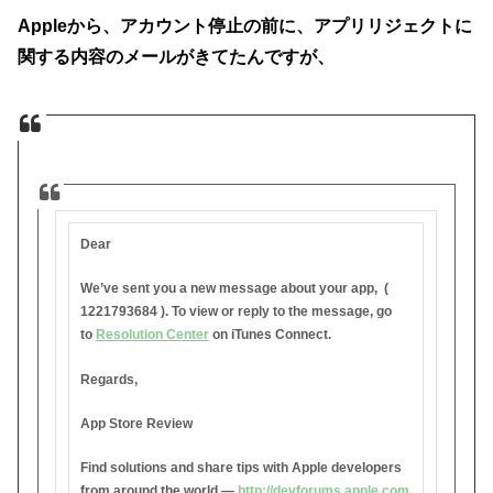
Appleから、アカウント停止の前に、アプリリジェクトに
関する内容のメールがきてたんですが、
Dear
We’ve sent you a new message about your app, (
1221793684 ). To view or reply to the message, go
to
Resolution Center
on iTunes Connect.
Regards,
App Store Review
Find solutions and share tips with Apple developers
from around the world —
http://devforums.apple.com