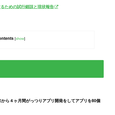
を解決するための試行錯誤と現状報告
ntents
[
show
]
末から４ヶ月間がっつりアプリ開発をしてアプリを80個