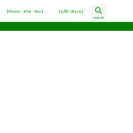
【iPhone・iPad・Mac】
【お問い合わせ】
search
iPhoneX
iOS12
iOS11