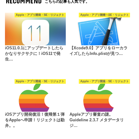
RECOMMEND
こちらの記事も人気です。
Apple・アプリ開発・SE・リジェクト
Apple・アプリ開発・SE・リジェクト
iOS11.0.1にアップデートしたら
【Xcode9.0】アプリをローカラ
かなりサクサクに！iOS11で発
イズしたらInfo.plistが見つ…
生…
Apple・アプリ開発・SE・リジェクト
Apple・アプリ開発・SE・リジェクト
iOSアプリ開発復活！復帰第１弾
Appleアプリ審査の謎。
をAppleへ申請！リジェクトは勘
Guideline 2.3.7 メタデータリ
弁。。
ジ…