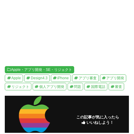
)
ィ
ン
ド
ウ
で
開
き
ま
す
)
Apple・アプリ開発・SE・リジェクト
Apple
Design4.3
iPhone
アプリ審査
アプリ開発
リジェクト
個人アプリ開発
問題
国際電話
審査
この記事が気に入ったら
いいねしよう！