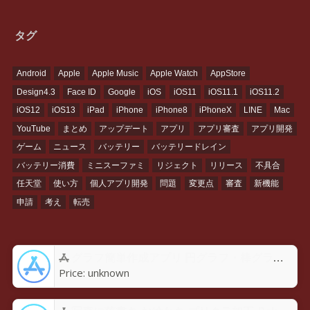
タグ
Android
Apple
Apple Music
Apple Watch
AppStore
Design4.3
Face ID
Google
iOS
iOS11
iOS11.1
iOS11.2
iOS12
iOS13
iPad
iPhone
iPhone8
iPhoneX
LINE
Mac
YouTube
まとめ
アップデート
アプリ
アプリ審査
アプリ開発
ゲーム
ニュース
バッテリー
バッテリードレイン
バッテリー消費
ミニスーファミ
リジェクト
リリース
不具合
任天堂
使い方
個人アプリ開発
問題
変更点
審査
新機能
申請
考え
転売
グラフ簡単作成アプリ 円グラフ・棒グラフ・折れ線GraPhoアプリ - App Store
Price:
unknown