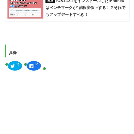
iOS11.2.2をインストールしたiPhone6
はベンチマークが4割程度低下する！？それで
もアップデートすべき！
共有:
ク
F
リ
a
ッ
c
ク
e
し
b
て
o
T
o
w
k
i
で
t
共
t
有
e
す
r
る
で
に
共
は
有
ク
(
リ
新
ッ
し
ク
い
し