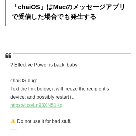
「chaiOS」はMacのメッセージアプリ
で受信した場合でも発生する
? Effective Power is back, baby!
chaiOS bug:
Text the link below, it will freeze the recipient’s
device, and possibly restart it.
https://t.co/Ln93XN51Kq
Do not use it for bad stuff.
—-