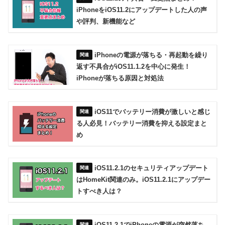
iPhoneをiOS11.2にアップデートした人の声
や評判、新機能など
iPhoneの電源が落ちる・再起動を繰り
返す不具合がiOS11.1.2を中心に発生！
iPhoneが落ちる原因と対処法
iOS11でバッテリー消費が激しいと感じ
る人必見！バッテリー消費を抑える設定まと
め
iOS11.2.1のセキュリティアップデート
はHomeKit関連のみ。iOS11.2.1にアップデー
トすべき人は？
iOS11.2.1でiPhoneの電源が突然落ち