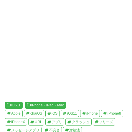
ウ
て
ィ
く
ン
だ
ド
さ
ウ
い
で
(
開
新
き
し
ま
い
す
ウ
)
ィ
ン
ド
ウ
で
開
き
ま
す
)
iOS11
iPhone・iPad・Mac
Apple
chaiOS
iOS
iOS11
iPhone
iPhone8
iPhoneX
URL
アプリ
クラッシュ
フリーズ
メッセージアプリ
不具合
対処法