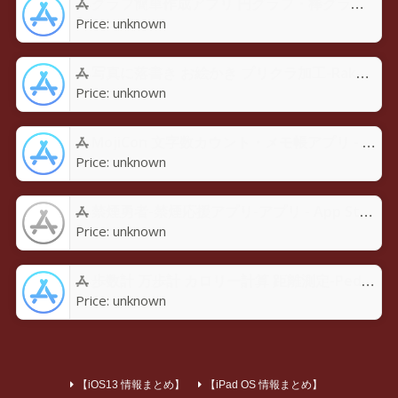
グラフ簡単作成アプリ 円グラフ・棒グラフ・折れ線GraPhoアプリ - App Store
Price:
unknown
写真に落書き お絵かき プリクラ加工-Rakugaky-アプリ - App Store
Price:
unknown
MojiCon 文字数カウント・メモ帳アプリ - App Store
Price:
unknown
禁煙勇者-禁煙応援アプリ-アプリ - App Store
Price:
unknown
歩数計 万歩計 カロリー計算 距離測定-Pedoroアプリ - App Store
Price:
unknown
【iOS13 情報まとめ】
【iPad OS 情報まとめ】