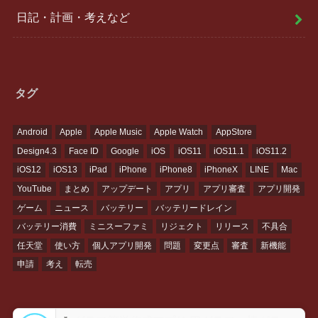
日記・計画・考えなど
タグ
Android
Apple
Apple Music
Apple Watch
AppStore
Design4.3
Face ID
Google
iOS
iOS11
iOS11.1
iOS11.2
iOS12
iOS13
iPad
iPhone
iPhone8
iPhoneX
LINE
Mac
YouTube
まとめ
アップデート
アプリ
アプリ審査
アプリ開発
ゲーム
ニュース
バッテリー
バッテリードレイン
バッテリー消費
ミニスーファミ
リジェクト
リリース
不具合
任天堂
使い方
個人アプリ開発
問題
変更点
審査
新機能
申請
考え
転売