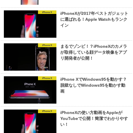
iPhone X
iPhoneXが2017年ベストガジェット
に選ばれる！Apple Watchもランク
イン
iPhone X
まるでゾンビ！？iPhoneXのカメラ
が取得している顔データ映像をアプ
リ開発者が公開！
iPhone X
iPhone XでWindows95を動かす？
脱獄なしでWindows95を動かす動
画
iPhone X
iPhoneXの使い方動画をAppleが
YouTubeで公開！簡潔でわかりやす
い！