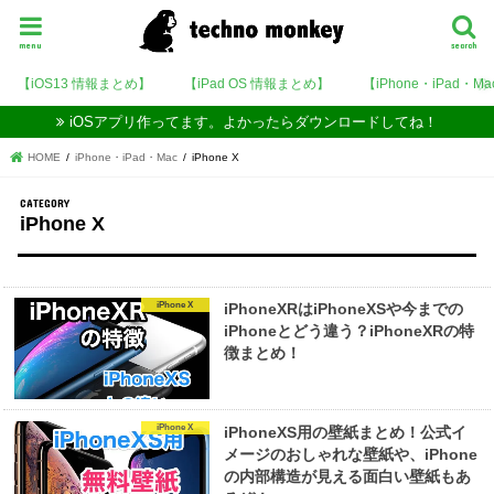
menu
search
【iOS13 情報まとめ】
【iPad OS 情報まとめ】
【iPhone・iPad・M
iOSアプリ作ってます。よかったらダウンロードしてね！
HOME
iPhone・iPad・Mac
iPhone X
iPhone X
iPhone X
iPhoneXRはiPhoneXSや今までの
iPhoneとどう違う？iPhoneXRの特
徴まとめ！
iPhone X
iPhoneXS用の壁紙まとめ！公式イ
メージのおしゃれな壁紙や、iPhone
の内部構造が見える面白い壁紙もあ