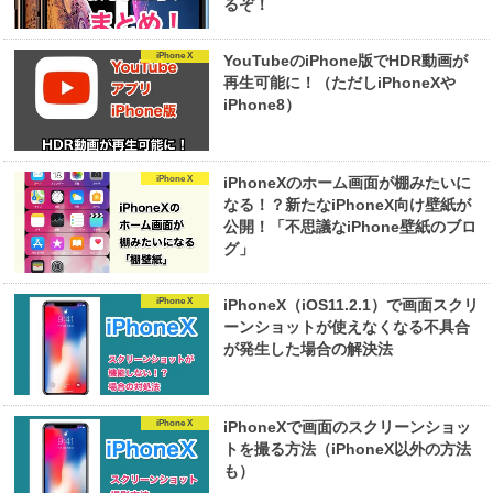
るぞ！
iPhone X
YouTubeのiPhone版でHDR動画が
再生可能に！（ただしiPhoneXや
iPhone8）
iPhone X
iPhoneXのホーム画面が棚みたいに
なる！？新たなiPhoneX向け壁紙が
公開！「不思議なiPhone壁紙のブロ
グ」
iPhone X
iPhoneX（iOS11.2.1）で画面スクリ
ーンショットが使えなくなる不具合
が発生した場合の解決法
iPhone X
iPhoneXで画面のスクリーンショッ
トを撮る方法（iPhoneX以外の方法
も）