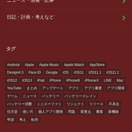
日記・計画・考えなど
タグ
Android
Apple
Apple Music
Apple Watch
AppStore
Design4.3
Face ID
Google
iOS
iOS11
iOS11.1
iOS11.2
iOS12
iOS13
iPad
iPhone
iPhone8
iPhoneX
LINE
Mac
YouTube
まとめ
アップデート
アプリ
アプリ審査
アプリ開発
ゲーム
ニュース
バッテリー
バッテリードレイン
バッテリー消費
ミニスーファミ
リジェクト
リリース
不具合
任天堂
使い方
個人アプリ開発
問題
変更点
審査
新機能
申請
考え
転売