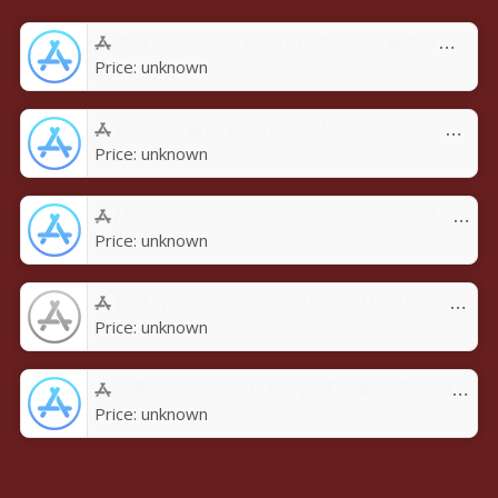
グラフ簡単作成アプリ 円グラフ・棒グラフ・折れ線GraPhoアプリ - App Store
Price:
unknown
写真に落書き お絵かき プリクラ加工-Rakugaky-アプリ - App Store
Price:
unknown
MojiCon 文字数カウント・メモ帳アプリ - App Store
Price:
unknown
禁煙勇者-禁煙応援アプリ-アプリ - App Store
Price:
unknown
歩数計 万歩計 カロリー計算 距離測定-Pedoroアプリ - App Store
Price:
unknown