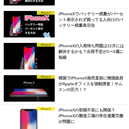
iPhone X
iPhoneXでバッテリー残量がパーセ
ント表示されず困ってる人向けのバ
ッテリー残量表示法
iPhone X
iPhoneXの入荷待ち問題は12月には
解決するかも？出荷予定が1〜2週に
短縮
iPhone X
韓国でiPhoneX発売直前に韓国政府
がAppleオフィスを強制捜査！サム
スンの圧力！？
iPhone X
iPhoneXの初期不良にも関係？
iPhoneXの製造工場の学生過重労働
が問題に