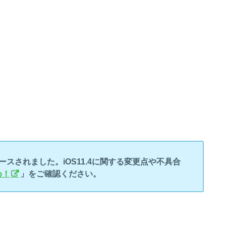
りリリースされました。
iOS11.4に関する変更点や不具合
め！
」
をご確認ください。