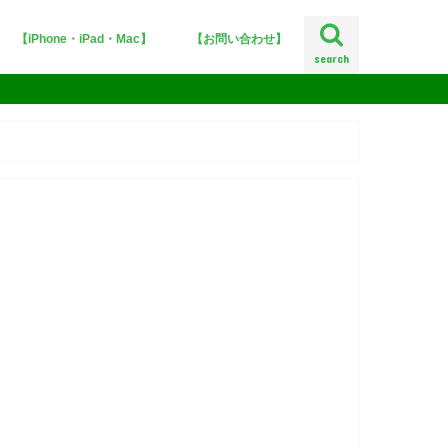
【iPhone・iPad・Mac】
【お問い合わせ】
search
iPhoneX
iOS12
iOS11