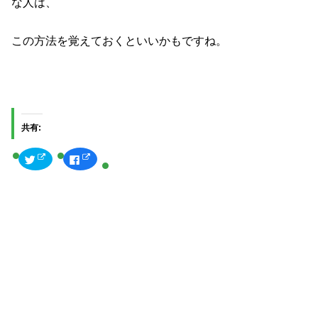
な人は、
この方法を覚えておくといいかもですね。
共有:
ク
F
リ
a
ッ
c
ク
e
し
b
て
o
T
o
w
k
i
で
t
共
t
有
e
す
r
る
で
に
共
は
有
ク
(
リ
新
ッ
し
ク