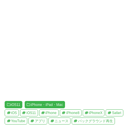
い
し
ウ
て
ィ
く
ン
だ
ド
さ
ウ
い
で
(
開
新
き
し
ま
い
す
ウ
)
ィ
ン
ド
ウ
で
開
き
ま
す
)
iOS11
iPhone・iPad・Mac
iOS
iOS11
iPhone
iPhone8
iPhoneX
Safari
YouTube
アプリ
ニュース
バックグラウンド再生