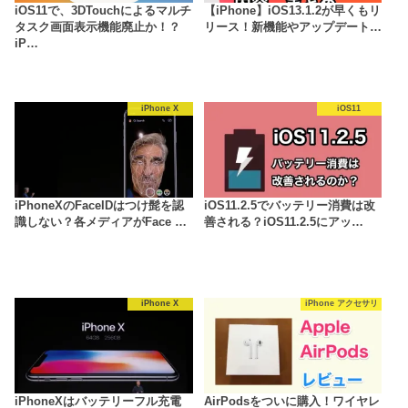
iOS11で、3DTouchによるマルチ
【iPhone】iOS13.1.2が早くもリ
タスク画面表示機能廃止か！？
リース！新機能やアップデート…
iP…
iPhone X
iOS11
iPhoneXのFaceIDはつけ髭を認
iOS11.2.5でバッテリー消費は改
識しない？各メディアがFace …
善される？iOS11.2.5にアッ…
iPhone X
iPhone アクセサリ
iPhoneXはバッテリーフル充電
AirPodsをついに購入！ワイヤレ