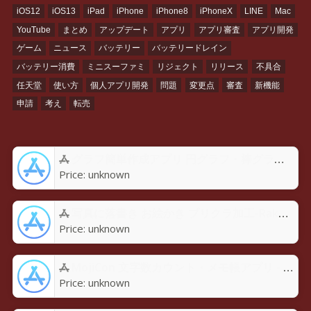
iOS12
iOS13
iPad
iPhone
iPhone8
iPhoneX
LINE
Mac
YouTube
まとめ
アップデート
アプリ
アプリ審査
アプリ開発
ゲーム
ニュース
バッテリー
バッテリードレイン
バッテリー消費
ミニスーファミ
リジェクト
リリース
不具合
任天堂
使い方
個人アプリ開発
問題
変更点
審査
新機能
申請
考え
転売
グラフ簡単作成アプリ 円グラフ・棒グラフ・折れ線GraPhoアプリ - App Store
Price:
unknown
写真に落書き お絵かき プリクラ加工-Rakugaky-アプリ - App Store
Price:
unknown
MojiCon 文字数カウント・メモ帳アプリ - App Store
Price:
unknown