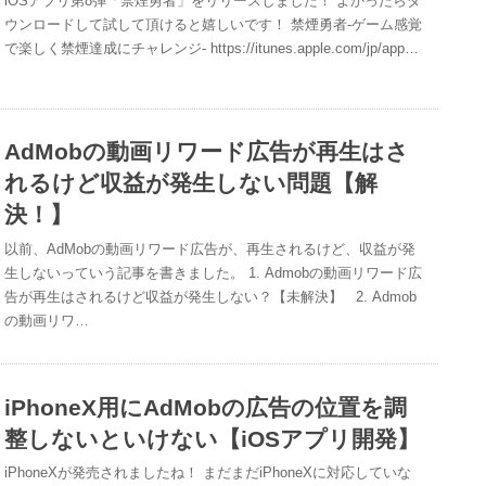
iOSアプリ第8弾「禁煙勇者」をリリースしました！ よかったらダ
ウンロードして試して頂けると嬉しいです！ 禁煙勇者-ゲーム感覚
で楽しく禁煙達成にチャレンジ- https://itunes.apple.com/jp/app…
AdMobの動画リワード広告が再生はさ
れるけど収益が発生しない問題【解
決！】
以前、AdMobの動画リワード広告が、再生されるけど、収益が発
生しないっていう記事を書きました。 1. Admobの動画リワード広
告が再生はされるけど収益が発生しない？【未解決】 2. Admob
の動画リワ…
iPhoneX用にAdMobの広告の位置を調
整しないといけない【iOSアプリ開発】
iPhoneXが発売されましたね！ まだまだiPhoneXに対応していな