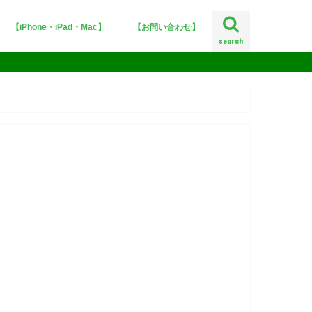
【iPhone・iPad・Mac】
【お問い合わせ】
search
iPhoneX
iOS12
iOS11