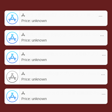
グラフ簡単作成アプリ 円グラフ・棒グラフ・折れ線GraPhoアプリ - App Store
Price:
unknown
写真に落書き お絵かき プリクラ加工-Rakugaky-アプリ - App Store
Price:
unknown
MojiCon 文字数カウント・メモ帳アプリ - App Store
Price:
unknown
禁煙勇者-禁煙応援アプリ-アプリ - App Store
Price:
unknown
歩数計 万歩計 カロリー計算 距離測定-Pedoroアプリ - App Store
Price:
unknown