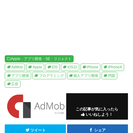
ウ
で
開
き
ま
す
)
Apple・アプリ開発・SE・リジェクト
AdMob
Apple
iOS
iOS11
iPhone
iPhoneX
アプリ開発
プログラミング
個人アプリ開発
問題
広告
この記事が気に入ったら
いいねしよう！
ツイート
シェア