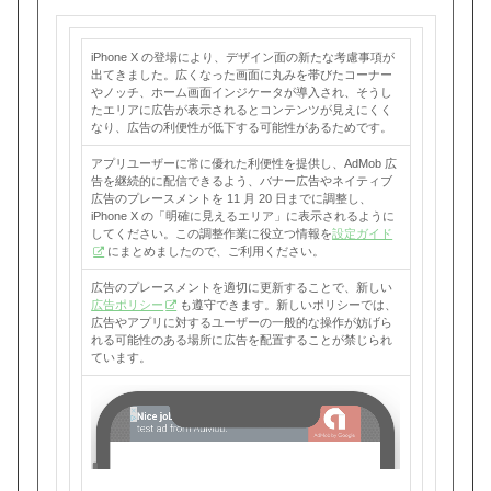
iPhone X の登場により、デザイン面の新たな考慮事項が
出てきました。広くなった画面に丸みを帯びたコーナー
やノッチ、ホーム画面インジケータが導入され、そうし
たエリアに広告が表示されるとコンテンツが見えにくく
なり、広告の利便性が低下する可能性があるためです。
アプリユーザーに常に優れた利便性を提供し、AdMob 広
告を継続的に配信できるよう、バナー広告やネイティブ
広告のプレースメントを 11 月 20 日までに調整し、
iPhone X の「明確に見えるエリア」に表示されるように
してください。この調整作業に役立つ情報を
設定ガイド
にまとめましたので、ご利用ください。
広告のプレースメントを適切に更新することで、新しい
広告ポリシー
も遵守できます。新しいポリシーでは、
広告やアプリに対するユーザーの一般的な操作が妨げら
れる可能性のある場所に広告を配置することが禁じられ
ています。