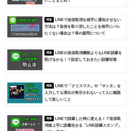
いことまとめ！
LINEで送信取消を相手に通知させない
方法は？送信を取り消したことを相手にバレ
たくない場合は？等の疑問について
LINEの送信取消機能よりもLINE誤爆を
防げるかも！？設定しておきたい誤爆対策
LINEで「クリスマス」や「サンタ」を
入力しても演出が表示されないって人に確認
して欲しいこと
LINEで誤爆した時に使える！？送信取
消後上手に誤魔化せる「LINE誤爆スタンプ」