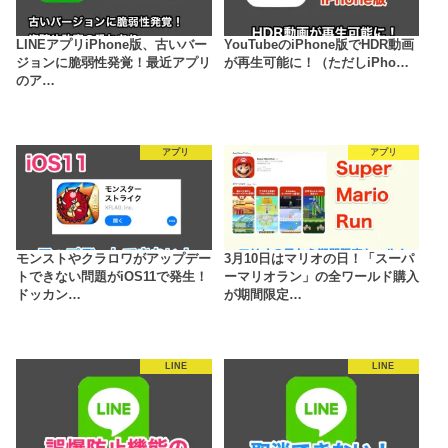
LINEアプリiPhone版、古いバー
YouTubeのiPhone版でHDR動画
ジョンに脆弱性発覚！最近アプリ
が再生可能に！（ただしiPho…
のア…
アプリ
アプリ
モンストやクラロワがアップデー
3月10日はマリオの日！「スーパ
トできない問題がiOS11で発生！
ーマリオラン」の全ワールド購入
ドッカン…
が期間限定…
LINE
LINE