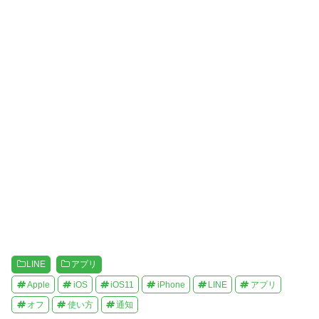
い
し
ウ
て
ィ
く
ン
だ
ド
さ
ウ
い
で
(
開
新
き
し
ま
い
す
ウ
)
ィ
ン
ド
ウ
で
開
き
ま
す
)
LINE
アプリ
Apple
iOS
iOS11
iPhone
LINE
アプリ
オフ
使い方
通知