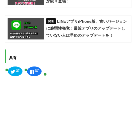
が続々登場！
LINEアプリiPhone版、古いバージョン
に脆弱性発覚！最近アプリのアップデートし
ていない人は早めのアップデートを！
共有:
ク
F
リ
a
ッ
c
ク
e
し
b
て
o
T
o
w
k
i
で
t
共
t
有
e
す
r
る
で
に
共
は
有
ク
(
リ
新
ッ
し
ク