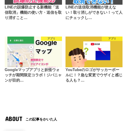
LINEの誤爆防止する新機能「送
LINEの送信取消機能が使えな
信取消」機能の使い方・送信を取
い！取り消しができない！って人
り消すこと…
にチェックし…
アプリ
アプリ
Googleマップアプリと妖怪ウォ
YouTubeのロゴがサッカーボー
ッチが期間限定コラボ！ジバニャ
ルに！？急な変更でウザイと感じ
ンが目的…
る人も？…
ABOUT
この記事をかいた人