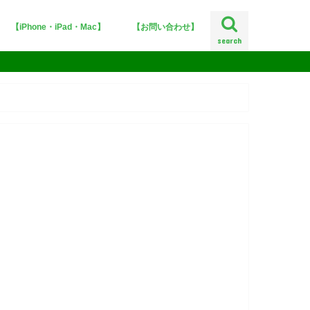
【iPhone・iPad・Mac】
【お問い合わせ】
search
iPhoneX
iOS12
iOS11