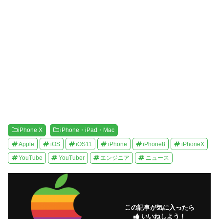
き
し
ま
い
す
ウ
)
ィ
ン
ド
ウ
で
開
き
ま
す
)
iPhone X
iPhone・iPad・Mac
Apple
iOS
iOS11
iPhone
iPhone8
iPhoneX
YouTube
YouTuber
エンジニア
ニュース
この記事が気に入ったら
いいねしよう！