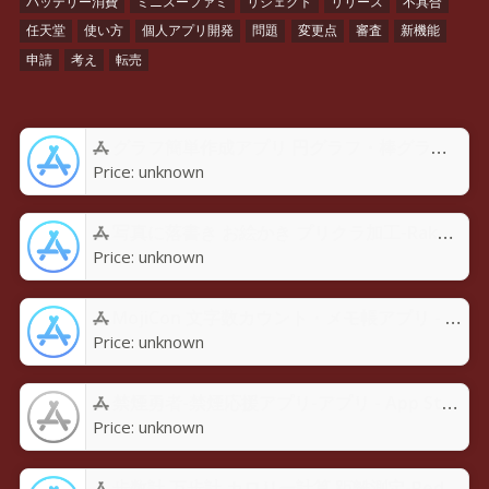
バッテリー消費
ミニスーファミ
リジェクト
リリース
不具合
任天堂
使い方
個人アプリ開発
問題
変更点
審査
新機能
申請
考え
転売
グラフ簡単作成アプリ 円グラフ・棒グラフ・折れ線GraPhoアプリ - App Store
Price:
unknown
写真に落書き お絵かき プリクラ加工-Rakugaky-アプリ - App Store
Price:
unknown
MojiCon 文字数カウント・メモ帳アプリ - App Store
Price:
unknown
禁煙勇者-禁煙応援アプリ-アプリ - App Store
Price:
unknown
歩数計 万歩計 カロリー計算 距離測定-Pedoroアプリ - App Store