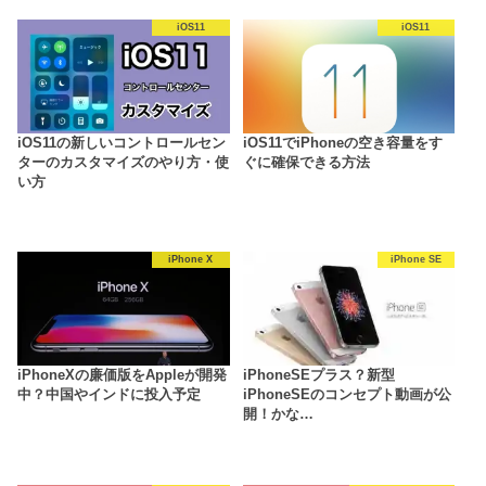
iOS11
iOS11
iOS11の新しいコントロールセン
iOS11でiPhoneの空き容量をす
ターのカスタマイズのやり方・使
ぐに確保できる方法
い方
iPhone X
iPhone SE
iPhoneXの廉価版をAppleが開発
iPhoneSEプラス？新型
中？中国やインドに投入予定
iPhoneSEのコンセプト動画が公
開！かな…