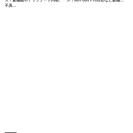
ス！新機能やアップデート内容、
ス！AirPods Pro対応など新機…
不具…