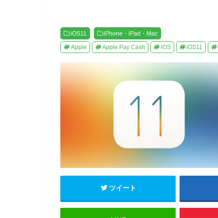
ン
ド
ウ
で
開
iOS11
iPhone・iPad・Mac
き
ま
す
Apple
Apple Pay Cash
iOS
iOS11
)
ツイート