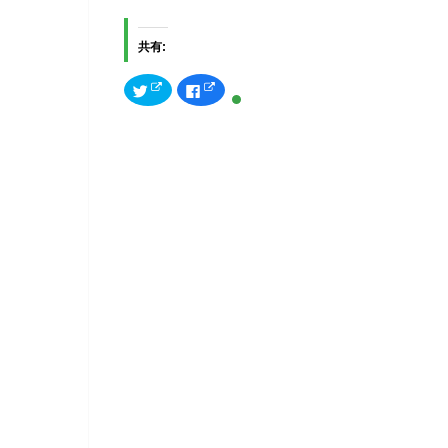
共有:
ク
F
リ
a
ッ
c
ク
e
し
b
て
o
T
o
w
k
i
で
t
共
t
有
e
す
r
る
で
に
共
は
有
ク
(
リ
新
ッ
し
ク
い
し
ウ
て
ィ
く
ン
だ
ド
さ
ウ
い
で
(
開
新
き
し
ま
い
す
ウ
)
ィ