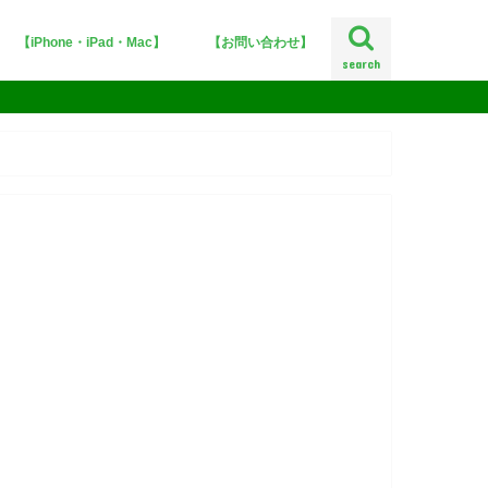
【iPhone・iPad・Mac】
【お問い合わせ】
search
iPhoneX
iOS12
iOS11