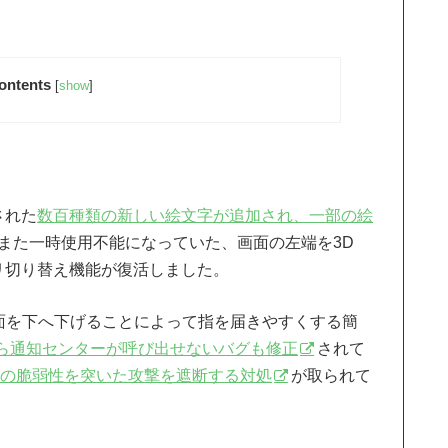
ontents
[
show
]
定された
数百種類の新しい絵文字が追加され、一部の絵
また一時使用不能になっていた、画面の左端を3D
プリ切り替え機能が復活しました。
画面を下へ下げることによって指を届きやすくする簡
ら通知センターが呼び出せないバグも修正
されて
A2の脆弱性を突いた攻撃を遮断する対処
が取られて