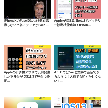
iPhoneXのFaceIDはつけ髭を認
AppleがiOS11.3beta2でバッテリ
識しない？各メディアがFace …
ー診断機能追加！iPhon…
iOS11
iOS11
Appleの計算機アプリで以前発生
iOS11ではSiriと文字で会話でき
した不具合がiOS11.3で完全に修
るように！人前でも恥ずかしくな
正…
い！…
iOS11
iOS13