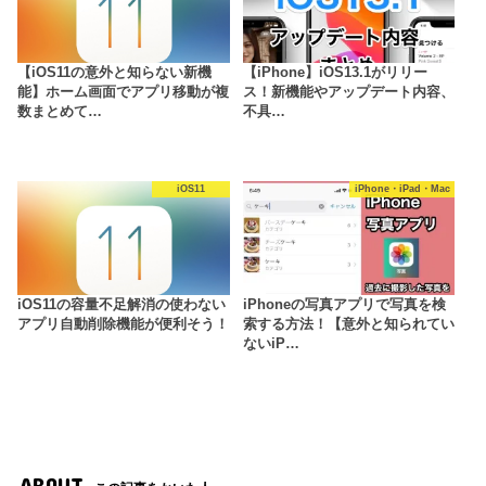
【iOS11の意外と知らない新機
【iPhone】iOS13.1がリリー
能】ホーム画面でアプリ移動が複
ス！新機能やアップデート内容、
数まとめて…
不具…
iOS11
iPhone・iPad・Mac
iOS11の容量不足解消の使わない
iPhoneの写真アプリで写真を検
アプリ自動削除機能が便利そう！
索する方法！【意外と知られてい
ないiP…
ABOUT