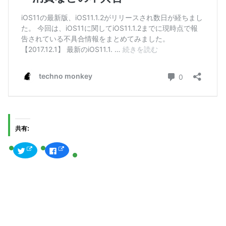
共有:
ク
F
リ
a
ッ
c
ク
e
し
b
て
o
T
o
w
k
i
で
t
共
t
有
e
す
r
る