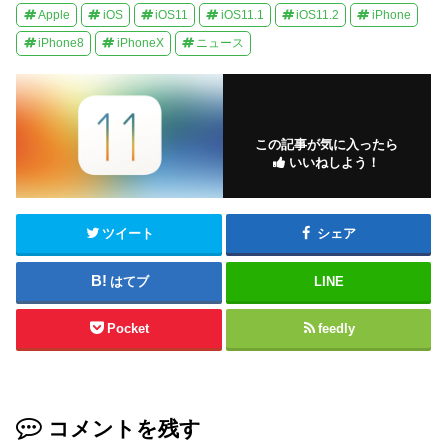
Apple
iOS
iOS11
iOS11.1
iOS11.2
iPhone
iPhone8
iPhoneX
ニュース
この記事が気に入ったら
いいねしよう！
ツイート
シェア
はてブ
LINE
Pocket
feedly
コメントを残す