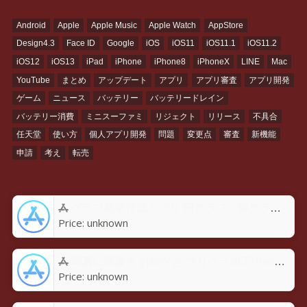
Android
Apple
Apple Music
Apple Watch
AppStore
Design4.3
Face ID
Google
iOS
iOS11
iOS11.1
iOS11.2
iOS12
iOS13
iPad
iPhone
iPhone8
iPhoneX
LINE
Mac
YouTube
まとめ
アップデート
アプリ
アプリ審査
アプリ開発
ゲーム
ニュース
バッテリー
バッテリードレイン
バッテリー消費
ミニスーファミ
リジェクト
リリース
不具合
任天堂
使い方
個人アプリ開発
問題
変更点
審査
新機能
申請
考え
転売
グラフ簡単作成アプリ 円グラフ・棒グラフ・折れ線GraPhoアプリ - App Store
Price:
unknown
写真に落書き お絵かき プリクラ加工-Rakugaky-アプリ - App Store
Price:
unknown