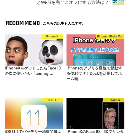
とWi-Fiを完全にオフにする方法は？
RECOMMEND
こちらの記事も人気です。
iPhone X
iPhone・iPad・Mac
iPhoneXをゲットしたらFace ID
iPhoneのアプリを爆速で起動す
の次に使いたい「animoji…
る便利ワザ！Dockを活用してホ
ーム画…
iOS11
iPhone X
iOS11.1でバッテリー消費問題は
iPhoneXのFace ID、3Dプリンタ