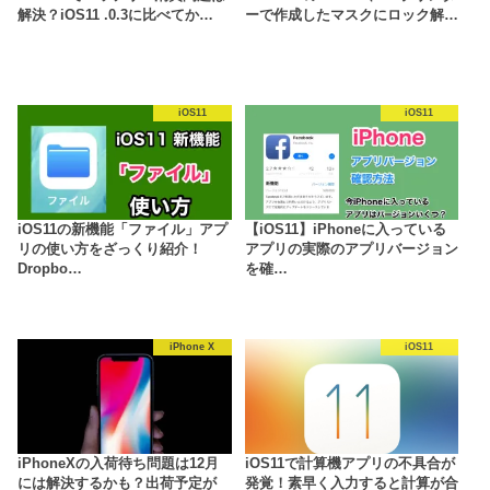
解決？iOS11 .0.3に比べてか…
ーで作成したマスクにロック解…
iOS11
iOS11
iOS11の新機能「ファイル」アプ
【iOS11】iPhoneに入っている
リの使い方をざっくり紹介！
アプリの実際のアプリバージョン
Dropbo…
を確…
iPhone X
iOS11
iPhoneXの入荷待ち問題は12月
iOS11で計算機アプリの不具合が
には解決するかも？出荷予定が
発覚！素早く入力すると計算が合