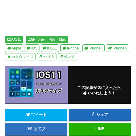
)
iOS11
iPhone・iPad・Mac
Apple
iOS
iOS11
iPhone
iPhone8
iPhoneX
カスタマイズ
やり方
使い方
この記事が気に入ったら
いいねしよう！
ツイート
シェア
はてブ
LINE