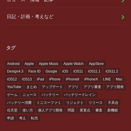
日記・計画・考えなど
タグ
Android
Apple
Apple Music
Apple Watch
AppStore
Design4.3
Face ID
Google
iOS
iOS11
iOS11.1
iOS11.2
iOS12
iOS13
iPad
iPhone
iPhone8
iPhoneX
LINE
Mac
YouTube
まとめ
アップデート
アプリ
アプリ審査
アプリ開発
ゲーム
ニュース
バッテリー
バッテリードレイン
バッテリー消費
ミニスーファミ
リジェクト
リリース
不具合
任天堂
使い方
個人アプリ開発
問題
変更点
審査
新機能
申請
考え
転売