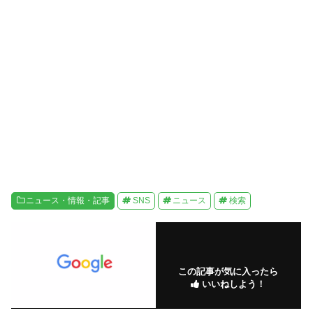
開
新
き
し
ま
い
す
ウ
)
ィ
ン
ド
ウ
で
開
き
ま
す
)
ニュース・情報・記事
SNS
ニュース
検索
この記事が気に入ったら
いいねしよう！