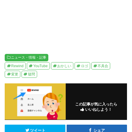
ウ
で
開
き
ま
す
)
ニュース・情報・記事
Rewind
YouTube
おかしい
ロゴ
不具合
変更
疑問
この記事が気に入ったら
いいねしよう！
ツイート
シェア