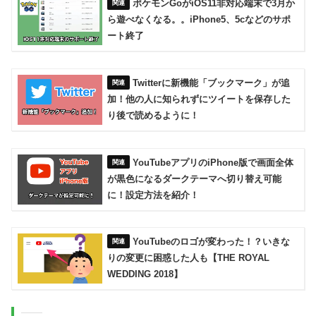
ポケモンGoがiOS11非対応端末で3月か
ら遊べなくなる。。iPhone5、5cなどのサポ
ート終了
Twitterに新機能「ブックマーク」が追
加！他の人に知られずにツイートを保存した
り後で読めるように！
YouTubeアプリのiPhone版で画面全体
が黒色になるダークテーマへ切り替え可能
に！設定方法を紹介！
YouTubeのロゴが変わった！？いきな
りの変更に困惑した人も【THE ROYAL
WEDDING 2018】