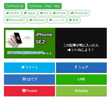
iPhone SE
iPhone・iPad・Mac
2018年
Apple
iOS
iPhone
iPhoneSE
iPhoneSE2
iPhoneX
ニュース
新型
この記事が気に入ったら
いいねしよう！
ツイート
シェア
はてブ
LINE
Pocket
feedly