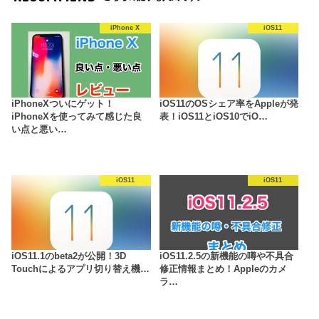
iPhone X
iOS11
iPhoneXついにゲット！
iOS11のOSシェア率をAppleが発
iPhoneXを使ってみて感じた良
表！iOS11とiOS10でiO…
い点と悪い…
iOS11
iOS11
iOS11.1のbeta2が公開！3D
iOS11.2.5の新機能の噂や不具合
Touchによるアプリ切り替え機…
修正情報まとめ！Appleのカメ
ラ…