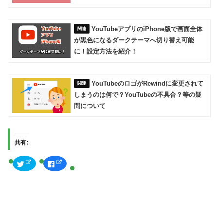
YouTubeアプリのiPhone版で画面全体
が黒色になるダークテーマへ切り替え可能
に！設定方法を紹介！
YouTubeのロゴがRewindに変更されて
しまうのは何で？YouTubeの不具合？等の疑
問について
共有:
ク
F
リ
a
ッ
c
ク
e
し
b
て
o
T
o
w
k
i
で
t
共