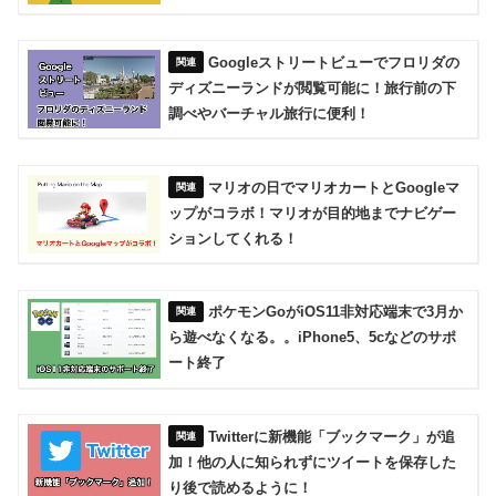
Googleストリートビューでフロリダの
ディズニーランドが閲覧可能に！旅行前の下
調べやバーチャル旅行に便利！
マリオの日でマリオカートとGoogleマ
ップがコラボ！マリオが目的地までナビゲー
ションしてくれる！
ポケモンGoがiOS11非対応端末で3月か
ら遊べなくなる。。iPhone5、5cなどのサポ
ート終了
Twitterに新機能「ブックマーク」が追
加！他の人に知られずにツイートを保存した
り後で読めるように！