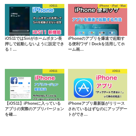
iOS11
iPhone・iPad・Mac
iOS11ではSiriがホームボタン長
iPhoneのアプリを爆速で起動す
押しで起動しないように設定でき
る便利ワザ！Dockを活用してホ
る！…
ーム画…
iOS11
iOS11
【iOS11】iPhoneに入っている
iPhoneアプリ最新版がリリース
アプリの実際のアプリバージョン
されているはずなのにアップデー
を確…
トができ…