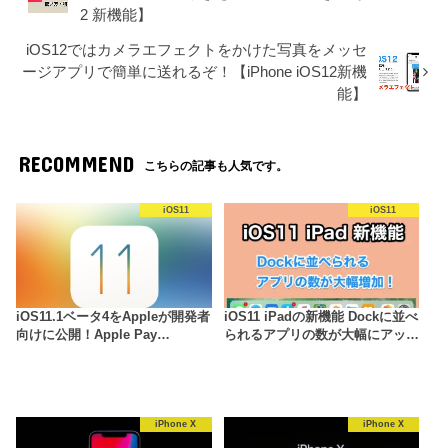
2 新機能】
iOS12ではカメラエフェクトをかけた写真をメッセ
ージアプリで簡単に送れるぞ！【iPhone iOS12新機
能】
RECOMMEND
こちらの記事も人気です。
iOS11
iOS11
iOS11.1ベータ4をAppleが開発者
iOS11 iPadの新機能 Dockに並べ
向けに公開！Apple Pay…
られるアプリの数が大幅にアッ…
iPhone X
iPhone X