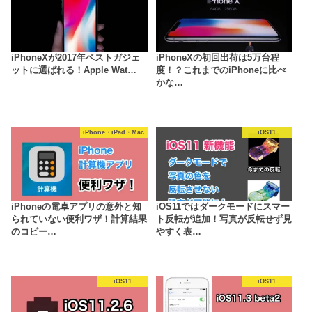
iPhoneXが2017年ベストガジェ
iPhoneXの初回出荷は5万台程
ットに選ばれる！Apple Wat…
度！？これまでのiPhoneに比べ
かな…
iPhone・iPad・Mac
iOS11
iPhoneの電卓アプリの意外と知
iOS11ではダークモードにスマー
られていない便利ワザ！計算結果
ト反転が追加！写真が反転せず見
のコピー…
やすく表…
iOS11
iOS11