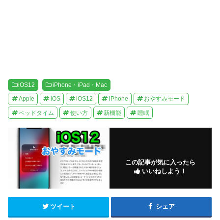
開
き
ま
す
)
iOS12
iPhone・iPad・Mac
Apple
iOS
iOS12
iPhone
おやすみモード
ベッドタイム
使い方
新機能
睡眠
この記事が気に入ったら
いいねしよう！
ツイート
シェア