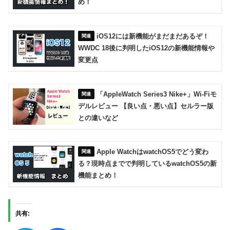
め！
iOS12には新機能がまだまだあるぞ！
WWDC 18後に判明したiOS12の新機能情報や
変更点
「AppleWatch Series3 Nike+」Wi-Fiモ
デルレビュー 【良い点・悪い点】セルラー版
との違いなど
Apple WatchはwatchOS5でどう変わ
る？現時点までで判明しているwatchOS5の新
機能まとめ！
共有: