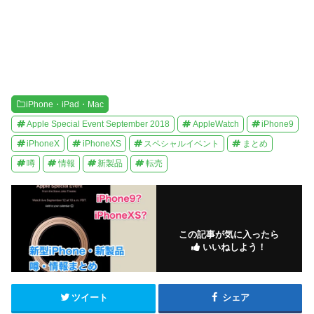
ま
す
)
iPhone・iPad・Mac
Apple Special Event September 2018
AppleWatch
iPhone9
iPhoneX
iPhoneXS
スペシャルイベント
まとめ
噂
情報
新製品
転売
この記事が気に入ったら
いいねしよう！
ツイート
シェア