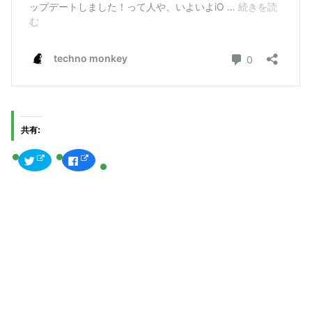
共有:
ク
F
リ
a
ッ
c
ク
e
し
b
て
o
T
o
w
k
i
で
t
共
t
有
e
す
r
る
で
に
共
は
有
ク
(
リ
新
ッ
し
ク