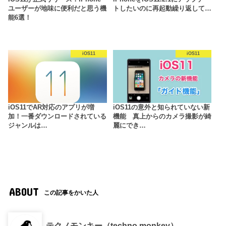
ユーザーが地味に便利だと思う機
トしたいのに再起動繰り返して…
能6選！
iOS11
iOS11
iOS11でAR対応のアプリが増
iOS11の意外と知られていない新
加！一番ダウンロードされている
機能 真上からのカメラ撮影が綺
ジャンルは…
麗にでき…
ABOUT
この記事をかいた人
テクノモンキー（techno monkey）