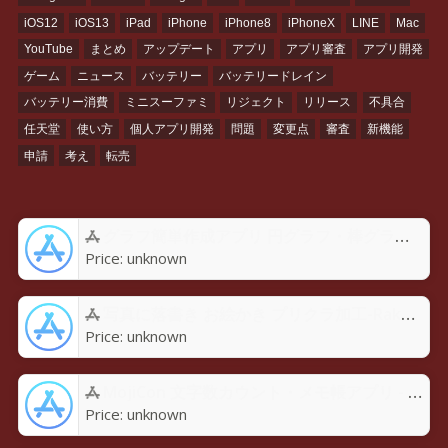
iOS12
iOS13
iPad
iPhone
iPhone8
iPhoneX
LINE
Mac
YouTube
まとめ
アップデート
アプリ
アプリ審査
アプリ開発
ゲーム
ニュース
バッテリー
バッテリードレイン
バッテリー消費
ミニスーファミ
リジェクト
リリース
不具合
任天堂
使い方
個人アプリ開発
問題
変更点
審査
新機能
申請
考え
転売
グラフ簡単作成アプリ 円グラフ・棒グラフ・折れ線GraPhoアプリ - App Store
Price:
unknown
写真に落書き お絵かき プリクラ加工-Rakugaky-アプリ - App Store
Price:
unknown
MojiCon 文字数カウント・メモ帳アプリ - App Store
Price:
unknown