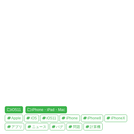
い
し
ウ
て
ィ
く
ン
だ
ド
さ
ウ
い
で
(
開
新
き
し
ま
い
す
ウ
)
ィ
ン
ド
ウ
で
開
き
ま
す
)
iOS11
iPhone・iPad・Mac
Apple
iOS
iOS11
iPhone
iPhone8
iPhoneX
アプリ
ニュース
バグ
問題
計算機