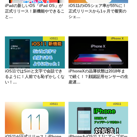
iPadの新しいOS「iPad OS」が
iOS11のiOSシェア率が55%に！
正式リリース！新機能やできるこ
正式リリースから1ヶ月で着実の
と…
シェ…
iOS11
iPhone X
iOS11ではSiriと文字で会話でき
iPhoneXの品薄状態は2018年ま
るように！人前でも恥ずかしくな
で続く！？顔認証用センサーの生
い！…
産遅…
iOS11
iOS11
iOS11が正式リリース！iPhone
iPhoneをiOS11.2.1にアップデー