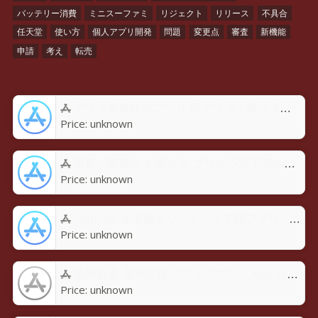
バッテリー消費
ミニスーファミ
リジェクト
リリース
不具合
任天堂
使い方
個人アプリ開発
問題
変更点
審査
新機能
申請
考え
転売
グラフ簡単作成アプリ 円グラフ・棒グラフ・折れ線GraPhoアプリ - App Store
Price:
unknown
写真に落書き お絵かき プリクラ加工-Rakugaky-アプリ - App Store
Price:
unknown
MojiCon 文字数カウント・メモ帳アプリ - App Store
Price:
unknown
禁煙勇者-禁煙応援アプリ-アプリ - App Store
Price:
unknown