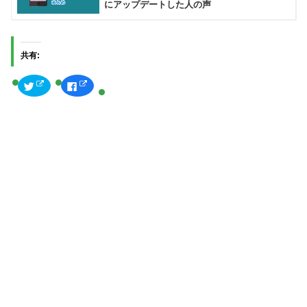
にアップデートした人の声
共有:
ク
F
リ
a
ッ
c
ク
e
し
b
て
o
T
o
w
k
i
で
t
共
t
有
e
す
r
る
で
に
共
は
有
ク
(
リ
新
ッ
し
ク
い
し
ウ
て
ィ
く
ン
だ
ド
さ
ウ
い
で
(
開
新
き
し