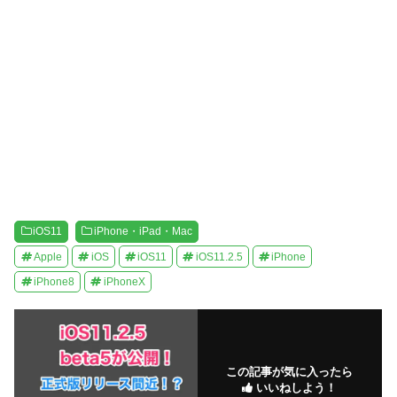
ま
い
す
ウ
)
ィ
ン
ド
ウ
で
開
き
ま
す
)
iOS11
iPhone・iPad・Mac
Apple
iOS
iOS11
iOS11.2.5
iPhone
iPhone8
iPhoneX
この記事が気に入ったら
いいねしよう！