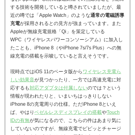
する技術を開発していると噂されていましたが、最
近の噂では「Apple Watch」のような
通常の電磁誘導
充電
が採用されるとの見方が強まっています。また
Appleが無線充電規格「Qi」を策定している
WPC（ワイヤレスパワーコンソーシアム）に加入し
たことも、iPhone 8（やiPhone 7s/7s Plus）への無
線充電の搭載を示唆していると言えそうです。
現時点ではiOS 11のベータ版から
ワイヤレス充電ら
しい効果音
が見つかったり、一方では高速充電に対
応するも
対応アダプタは付属しない
のでは？という
情報が現われたりと、いまいちはっきりしない
iPhone 8の充電周りの仕様。ただiPhone 8といえ
ば、やはり
ベゼルレスディスプレイの搭載
や
Touch
IDの有無
が気になるので、こちらの件はあまり気に
していないのですが、無線充電でピピッとチャージ