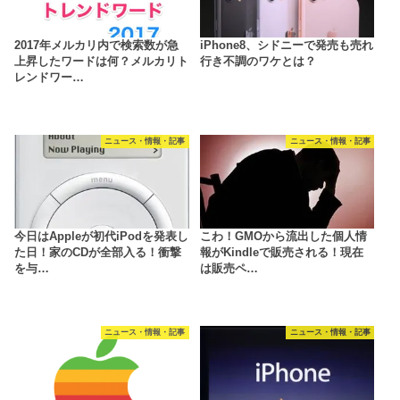
2017年メルカリ内で検索数が急
iPhone8、シドニーで発売も売れ
上昇したワードは何？メルカリト
行き不調のワケとは？
レンドワー…
ニュース・情報・記事
ニュース・情報・記事
今日はAppleが初代iPodを発表し
こわ！GMOから流出した個人情
た日！家のCDが全部入る！衝撃
報がKindleで販売される！現在
を与…
は販売ペ…
ニュース・情報・記事
ニュース・情報・記事