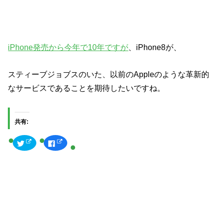
iPhone発売から今年で10年ですが
、iPhone8が、
スティーブジョブスのいた、以前のAppleのような革新的
なサービスであることを期待したいですね。
共有:
ク
F
リ
a
ッ
c
ク
e
し
b
て
o
T
o
w
k
i
で
t
共
t
有
e
す
r
る
で
に