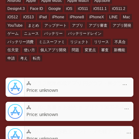
Android
Apple
Apple Music
Apple Watch
AppStore
Design4.3
Face ID
Google
iOS
iOS11
iOS11.1
iOS11.2
iOS12
iOS13
iPad
iPhone
iPhone8
iPhoneX
LINE
Mac
YouTube
まとめ
アップデート
アプリ
アプリ審査
アプリ開発
ゲーム
ニュース
バッテリー
バッテリードレイン
バッテリー消費
ミニスーファミ
リジェクト
リリース
不具合
任天堂
使い方
個人アプリ開発
問題
変更点
審査
新機能
申請
考え
転売
グラフ簡単作成アプリ 円グラフ・棒グラフ・折れ線GraPhoアプリ - App Store
Price:
unknown
写真に落書き お絵かき プリクラ加工-Rakugaky-アプリ - App Store
Price:
unknown
MojiCon 文字数カウント・メモ帳アプリ - App Store
Price:
unknown