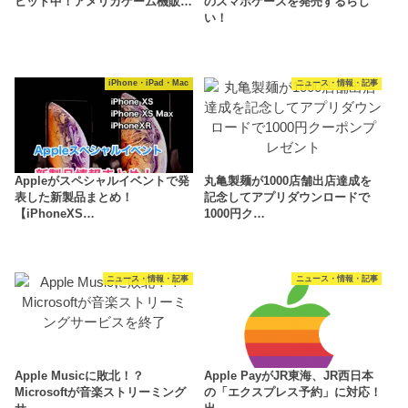
ヒット中！アメリカゲーム機販…
のスマホケースを発売するらし
い！
iPhone・iPad・Mac
ニュース・情報・記事
Appleがスペシャルイベントで発
丸亀製麺が1000店舗出店達成を
表した新製品まとめ！
記念してアプリダウンロードで
【iPhoneXS…
1000円ク…
ニュース・情報・記事
ニュース・情報・記事
Apple Musicに敗北！？
Apple PayがJR東海、JR西日本
Microsoftが音楽ストリーミング
の「エクスプレス予約」に対応！