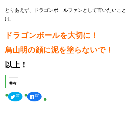
とりあえず、ドラゴンボールファンとして言いたいこと
は、
ドラゴンボールを大切に！
鳥山明の顔に泥を塗らないで！
以上！
共有:
ク
F
リ
a
ッ
c
ク
e
し
b
て
o
T
o
w
k
i
で
t
共
t
有
e
す