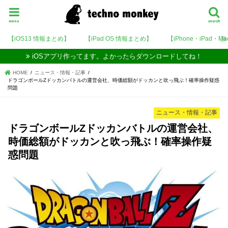
menu
search
【iOS13 情報まとめ】
【iPad OS 情報まとめ】
【iPhone・iPad・M
iOSアプリ作ってます。よかったらダウンロードしてね！
HOME
ニュース・情報・記事
ドラゴンボールZドッカンバトルの運営会社、時価総額がドッカンと吹っ飛ぶ！確率操作疑惑
問題
ニュース・情報・記事
ドラゴンボールZドッカンバトルの運営会社、
時価総額がドッカンと吹っ飛ぶ！確率操作疑
惑問題