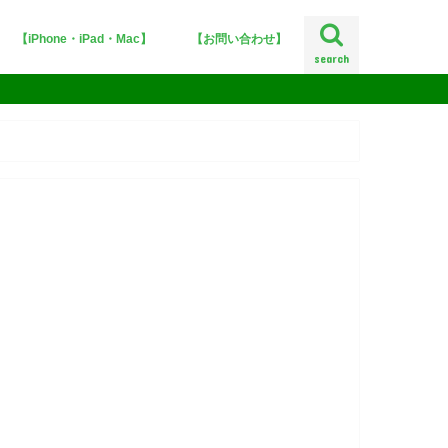
【iPhone・iPad・Mac】
【お問い合わせ】
search
iPhoneX
iOS12
iOS11