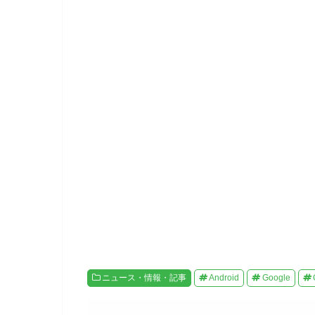
ク
e
し
b
て
o
T
o
w
k
i
で
t
共
t
有
e
す
r
る
で
に
共
は
有
ク
(
リ
新
ッ
し
ク
い
し
ウ
て
ィ
く
ン
だ
ド
さ
ウ
い
で
(
開
新
き
し
ま
い
す
ウ
)
ィ
ン
ド
ウ
で
開
ニュース・情報・記事
Android
Google
き
ま
す
)