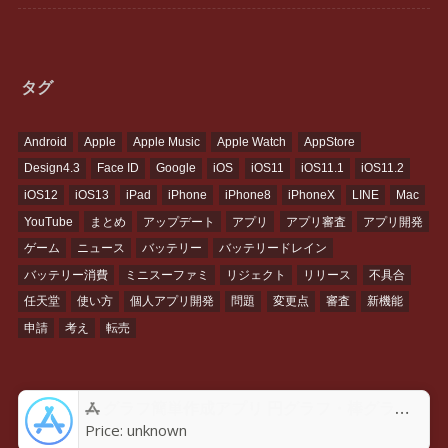
タグ
Android
Apple
Apple Music
Apple Watch
AppStore
Design4.3
Face ID
Google
iOS
iOS11
iOS11.1
iOS11.2
iOS12
iOS13
iPad
iPhone
iPhone8
iPhoneX
LINE
Mac
YouTube
まとめ
アップデート
アプリ
アプリ審査
アプリ開発
ゲーム
ニュース
バッテリー
バッテリードレイン
バッテリー消費
ミニスーファミ
リジェクト
リリース
不具合
任天堂
使い方
個人アプリ開発
問題
変更点
審査
新機能
申請
考え
転売
グラフ簡単作成アプリ 円グラフ・棒グラフ・折れ線GraPhoアプリ - App Store
Price:
unknown