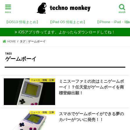
menu
search
【iOS13 情報まとめ】
【iPad OS 情報まとめ】
【iPhone・iPad・M
iOSアプリ作ってます。よかったらダウンロードしてね！
HOME
タグ : ゲームボーイ
ゲームボーイ
ニュース・情報・記事
ミニスーファミの次はミニゲームボ
ーイ！？任天堂がゲームボーイを商
標登録出願！
ニュース・情報・記事
スマホでゲームボーイができる夢の
カバーがついに発売！！