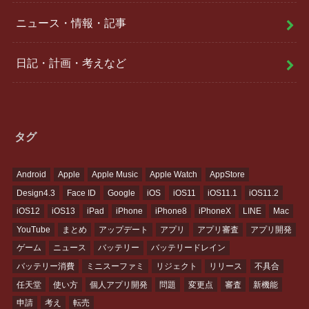
ニュース・情報・記事
日記・計画・考えなど
タグ
Android
Apple
Apple Music
Apple Watch
AppStore
Design4.3
Face ID
Google
iOS
iOS11
iOS11.1
iOS11.2
iOS12
iOS13
iPad
iPhone
iPhone8
iPhoneX
LINE
Mac
YouTube
まとめ
アップデート
アプリ
アプリ審査
アプリ開発
ゲーム
ニュース
バッテリー
バッテリードレイン
バッテリー消費
ミニスーファミ
リジェクト
リリース
不具合
任天堂
使い方
個人アプリ開発
問題
変更点
審査
新機能
申請
考え
転売