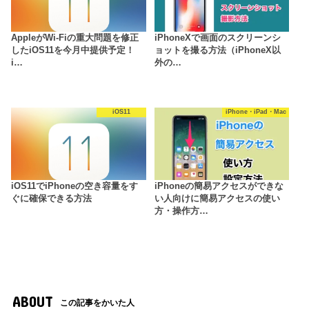
AppleがWi-Fiの重大問題を修正
iPhoneXで画面のスクリーンシ
したiOS11を今月中提供予定！
ョットを撮る方法（iPhoneX以
i…
外の…
iOS11
iPhone・iPad・Mac
iOS11でiPhoneの空き容量をす
iPhoneの簡易アクセスができな
ぐに確保できる方法
い人向けに簡易アクセスの使い
方・操作方…
ABOUT
この記事をかいた人