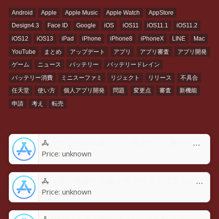
Android
Apple
Apple Music
Apple Watch
AppStore
Design4.3
Face ID
Google
iOS
iOS11
iOS11.1
iOS11.2
iOS12
iOS13
iPad
iPhone
iPhone8
iPhoneX
LINE
Mac
YouTube
まとめ
アップデート
アプリ
アプリ審査
アプリ開発
ゲーム
ニュース
バッテリー
バッテリードレイン
バッテリー消費
ミニスーファミ
リジェクト
リリース
不具合
任天堂
使い方
個人アプリ開発
問題
変更点
審査
新機能
申請
考え
転売
グラフ簡単作成アプリ 円グラフ・棒グラフ・折れ線GraPhoアプリ - App Store
Price:
unknown
写真に落書き お絵かき プリクラ加工-Rakugaky-アプリ - App Store
Price:
unknown
MojiCon 文字数カウント・メモ帳アプリ - App Store