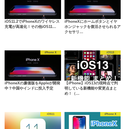
iOS11.2でiPhoneXのワイヤレス
iPhoneXにホームボタンとイヤ
充電が高速化！その他iOS11…
ホンジャックを復活させられるア
クセサリ…
iPhone X
iOS13
iPhoneXの廉価版をAppleが開発
【iPhone】iOS13の現時点で判
中？中国やインドに投入予定
明している新機能や変更点まと
め！（…
iOS11
iPhone X