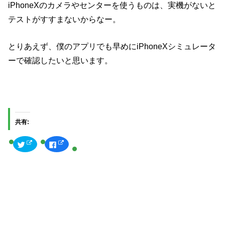
iPhoneXのカメラやセンターを使うものは、実機がないと
テストがすすまないからなー。
とりあえず、僕のアプリでも早めにiPhoneXシミュレータ
ーで確認したいと思います。
共有:
ク
F
リ
a
ッ
c
ク
e
し
b
て
o
T
o
w
k
i
で
t
共
t
有
e
す
r
る
で
に