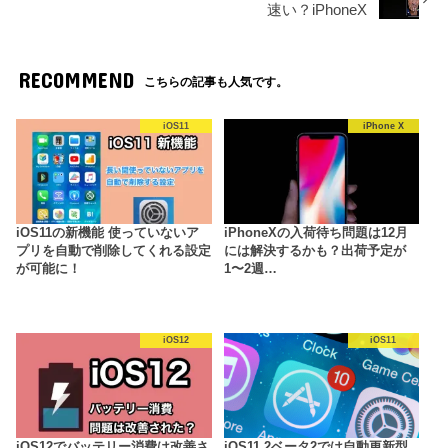
速い？iPhoneX
RECOMMEND
こちらの記事も人気です。
iOS11
iPhone X
iOS11の新機能 使っていないア
iPhoneXの入荷待ち問題は12月
プリを自動で削除してくれる設定
には解決するかも？出荷予定が
が可能に！
1〜2週…
iOS12
iOS11
iOS12でバッテリー消費は改善さ
iOS11.2ベータ2では自動更新型