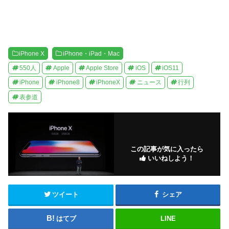
iPhone X
iPhone・iPad・Mac
550人
Apple
Apple Store
iOS
iOS11
iPhone
iPhone8
iPhoneX
ニュース
行列
表参道
この記事が気に入ったら
いいねしよう！
ツイート
シェア
はてブ
LINE