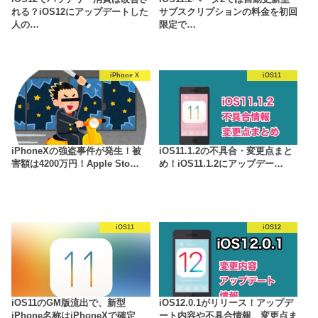
れる？iOS12にアップデートした
サブスクリプションの料金を初回
人の…
限定で…
iPhone X
iOS11
iPhoneXの強盗事件が発生！被
iOS11.1.2の不具合・変更点まと
害額は4200万円！Apple Sto…
め！iOS11.1.2にアップデー…
iOS11
iOS12
iOS11のGM版流出で、新型
iOS12.0.1がリリース！アップデ
iPhone名称はiPhoneXで確定
ート内容や不具合情報、変更点ま