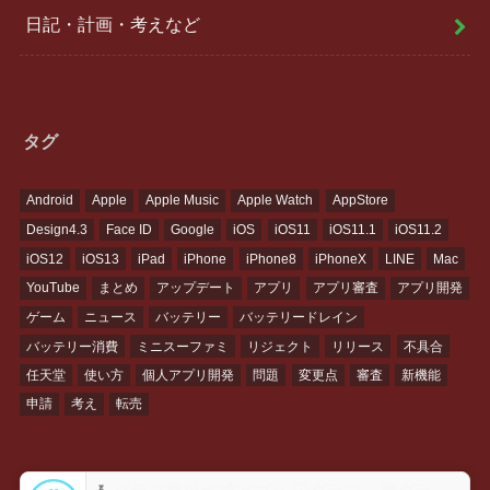
日記・計画・考えなど
タグ
Android
Apple
Apple Music
Apple Watch
AppStore
Design4.3
Face ID
Google
iOS
iOS11
iOS11.1
iOS11.2
iOS12
iOS13
iPad
iPhone
iPhone8
iPhoneX
LINE
Mac
YouTube
まとめ
アップデート
アプリ
アプリ審査
アプリ開発
ゲーム
ニュース
バッテリー
バッテリードレイン
バッテリー消費
ミニスーファミ
リジェクト
リリース
不具合
任天堂
使い方
個人アプリ開発
問題
変更点
審査
新機能
申請
考え
転売