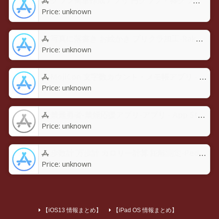
グラフ簡単作成アプリ 円グラフ・棒グラフ・折れ線GraPhoアプリ - App Store
Price:
unknown
写真に落書き お絵かき プリクラ加工-Rakugaky-アプリ - App Store
Price:
unknown
MojiCon 文字数カウント・メモ帳アプリ - App Store
Price:
unknown
禁煙勇者-禁煙応援アプリ-アプリ - App Store
Price:
unknown
歩数計 万歩計 カロリー計算 距離測定-Pedoroアプリ - App Store
Price:
unknown
【iOS13 情報まとめ】
【iPad OS 情報まとめ】