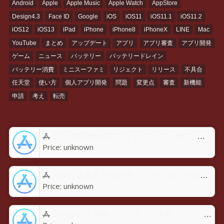
Android
Apple
Apple Music
Apple Watch
AppStore
Design4.3
Face ID
Google
iOS
iOS11
iOS11.1
iOS11.2
iOS12
iOS13
iPad
iPhone
iPhone8
iPhoneX
LINE
Mac
YouTube
まとめ
アップデート
アプリ
アプリ審査
アプリ開発
ゲーム
ニュース
バッテリー
バッテリードレイン
バッテリー消費
ミニスーファミ
リジェクト
リリース
不具合
任天堂
使い方
個人アプリ開発
問題
変更点
審査
新機能
申請
考え
転売
グラフ簡単作成アプリ 円グラフ・棒グラフ・折れ線GraPhoアプリ - App Store
Price:
unknown
写真に落書き お絵かき プリクラ加工-Rakugaky-アプリ - App Store
Price:
unknown
MojiCon 文字数カウント・メモ帳アプリ - App Store