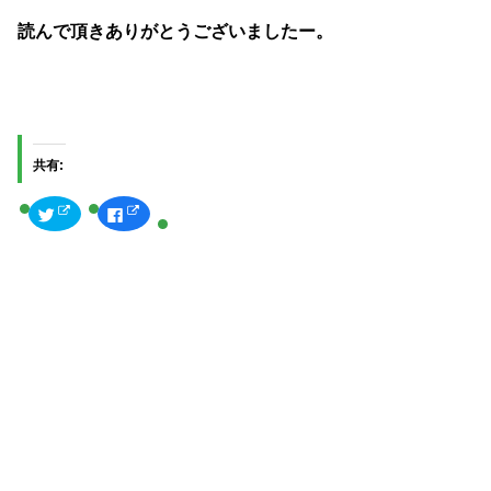
読んで頂きありがとうございましたー。
共有:
ク
F
リ
a
ッ
c
ク
e
し
b
て
o
T
o
w
k
i
で
t
共
t
有
e
す
r
る
で
に
共
は
有
ク
(
リ
新
ッ
し
ク
い
し
ウ
て
ィ
く