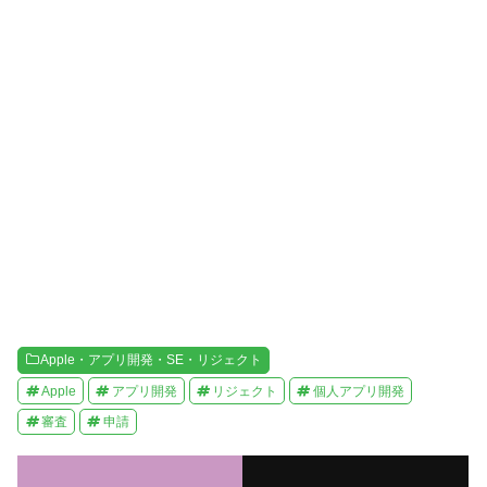
ン
だ
ド
さ
ウ
い
で
(
開
新
き
し
ま
い
す
ウ
)
ィ
ン
ド
ウ
で
開
き
ま
す
)
Apple・アプリ開発・SE・リジェクト
Apple
アプリ開発
リジェクト
個人アプリ開発
審査
申請