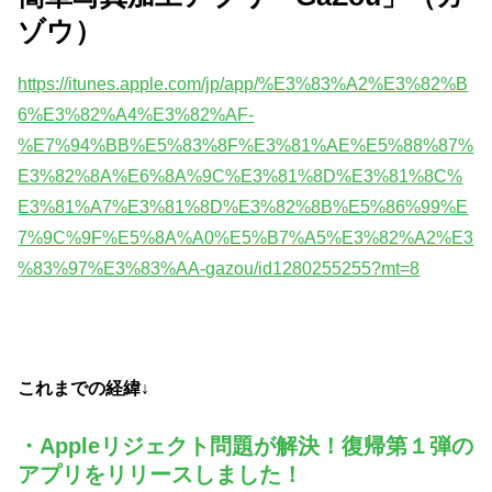
ゾウ）
https://itunes.apple.com/jp/app/%E3%83%A2%E3%82%B
6%E3%82%A4%E3%82%AF-
%E7%94%BB%E5%83%8F%E3%81%AE%E5%88%87%
E3%82%8A%E6%8A%9C%E3%81%8D%E3%81%8C%
E3%81%A7%E3%81%8D%E3%82%8B%E5%86%99%E
7%9C%9F%E5%8A%A0%E5%B7%A5%E3%82%A2%E3
%83%97%E3%83%AA-gazou/id1280255255?mt=8
これまでの経緯↓
・Appleリジェクト問題が解決！復帰第１弾の
アプリをリリースしました！