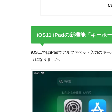
Co
iOS11 iPadの新機能「キ
iOS11ではiPadでアルファベット入力の
うになりました。