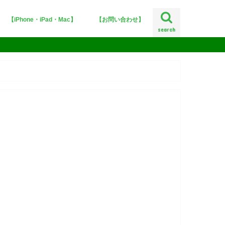
【iPhone・iPad・Mac】
【お問い合わせ】
search
iPhoneX
iOS12
iOS11