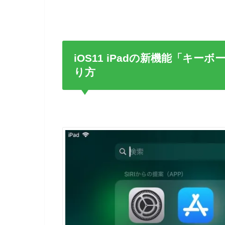
iOS11 iPadの新機能「キ
り方