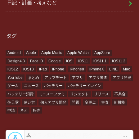
日記・計画・考えなど
タグ
Android
Apple
Apple Music
Apple Watch
AppStore
Design4.3
Face ID
Google
iOS
iOS11
iOS11.1
iOS11.2
iOS12
iOS13
iPad
iPhone
iPhone8
iPhoneX
LINE
Mac
YouTube
まとめ
アップデート
アプリ
アプリ審査
アプリ開発
ゲーム
ニュース
バッテリー
バッテリードレイン
バッテリー消費
ミニスーファミ
リジェクト
リリース
不具合
任天堂
使い方
個人アプリ開発
問題
変更点
審査
新機能
申請
考え
転売
グラフ簡単作成アプリ 円グラフ・棒グラフ・折れ線GraPhoアプリ - App Store