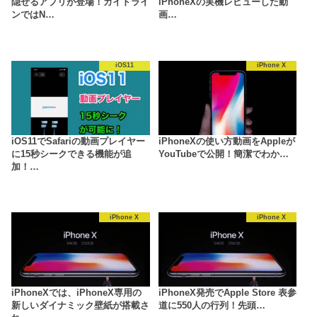
隠せるアプリが登場！ガイドライ
iPhoneXの実機レビューした動
ンではN…
画…
iOS11
iPhone X
iOS11でSafariの動画プレイヤー
iPhoneXの使い方動画をAppleが
に15秒シークできる機能が追
YouTubeで公開！簡潔でわか…
加！…
iPhone X
iPhone X
iPhoneXでは、iPhoneX専用の
iPhoneX発売でApple Store 表参
新しいダイナミック壁紙が搭載さ
道に550人の行列！先頭…