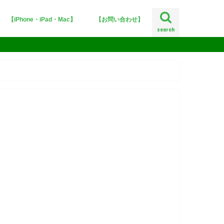
【iPhone・iPad・Mac】
【お問い合わせ】
search
iPhoneX
iOS12
iOS11