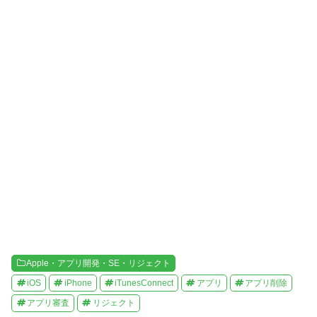
い
し
ウ
て
ィ
く
ン
だ
ド
さ
ウ
い
で
(
開
新
き
し
ま
い
す
ウ
)
ィ
ン
ド
ウ
で
開
き
ま
す
)
Apple・アプリ開発・SE・リジェクト
iOS
iPhone
iTunesConnect
アプリ
アプリ削除
アプリ審査
リジェクト