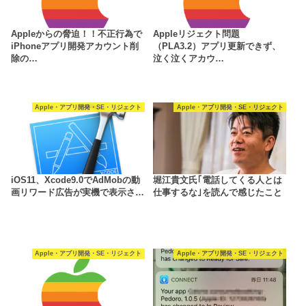
Appleからの脅迫！！不正行為で
Appleリジェクト問題
iPhoneアプリ開発アカウント削
（PLA3.2）アプリ更新できず、
除の…
泣く泣くアカウ…
Apple・アプリ開発・SE・リジェクト
Apple・アプリ開発・SE・リジェクト
iOS11、Xcode9.0でAdMobの動
堀江貴文氏｢電話してくる人とは
画リワード広告が実機で表示さ…
仕事するな｣を読んで感じたこと
Apple・アプリ開発・SE・リジェクト
Apple・アプリ開発・SE・リジェクト