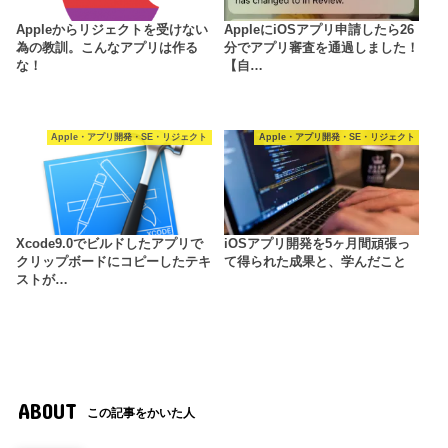
Appleからリジェクトを受けない
AppleにiOSアプリ申請したら26
為の教訓。こんなアプリは作る
分でアプリ審査を通過しました！
な！
【自…
Apple・アプリ開発・SE・リジェクト
Apple・アプリ開発・SE・リジェクト
Xcode9.0でビルドしたアプリで
iOSアプリ開発を5ヶ月間頑張っ
クリップボードにコピーしたテキ
て得られた成果と、学んだこと
ストが…
ABOUT
この記事をかいた人