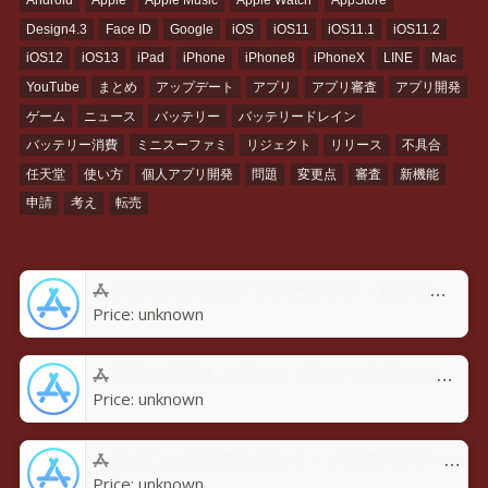
Android
Apple
Apple Music
Apple Watch
AppStore
Design4.3
Face ID
Google
iOS
iOS11
iOS11.1
iOS11.2
iOS12
iOS13
iPad
iPhone
iPhone8
iPhoneX
LINE
Mac
YouTube
まとめ
アップデート
アプリ
アプリ審査
アプリ開発
ゲーム
ニュース
バッテリー
バッテリードレイン
バッテリー消費
ミニスーファミ
リジェクト
リリース
不具合
任天堂
使い方
個人アプリ開発
問題
変更点
審査
新機能
申請
考え
転売
グラフ簡単作成アプリ 円グラフ・棒グラフ・折れ線GraPhoアプリ - App Store
Price:
unknown
写真に落書き お絵かき プリクラ加工-Rakugaky-アプリ - App Store
Price:
unknown
MojiCon 文字数カウント・メモ帳アプリ - App Store
Price:
unknown