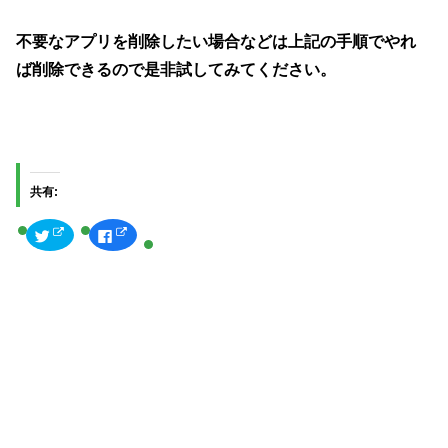
不要なアプリを削除したい場合などは上記の手順でやれ
ば削除できるので是非試してみてください。
共有:
ク
F
リ
a
ッ
c
ク
e
し
b
て
o
T
o
w
k
i
で
t
共
t
有
e
す
r
る
で
に
共
は
有
ク
(
リ
新
ッ
し
ク