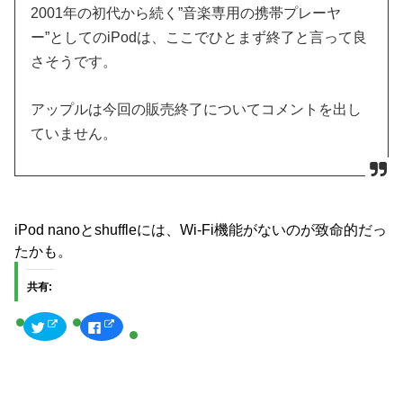
2001年の初代から続く”音楽専用の携帯プレーヤ
ー”としてのiPodは、ここでひとまず終了と言って良
さそうです。
アップルは今回の販売終了についてコメントを出し
ていません。
iPod nanoとshuffleには、Wi-Fi機能がないのが致命的だっ
たかも。
共有:
ク
F
リ
a
ッ
c
ク
e
し
b
て
o
T
o
w
k