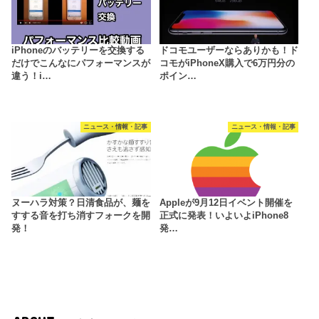
iPhoneのバッテリーを交換する
ドコモユーザーならありかも！ド
だけでこんなにパフォーマンスが
コモがiPhoneX購入で6万円分の
違う！i…
ポイン…
ニュース・情報・記事
ニュース・情報・記事
ヌーハラ対策？日清食品が、麺を
Appleが9月12日イベント開催を
すする音を打ち消すフォークを開
正式に発表！いよいよiPhone8
発！
発…