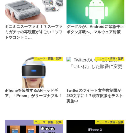
ミニミニスーファミ！？スーファ
グーグルが、Androidに緊急停止
ミガチャの再現度がすごい！ソフ
ボタン搭載へ。マルウェア対策
トやコントロ…
ニュース・情報・記事
ニュース・情報・記事
iPhoneを装着するARヘッドギ
Twitterのツイート文字数制限が
ア、「Prism」がリーズナブル！
280文字に！？現在拡張をテスト
実施中
ニュース・情報・記事
ニュース・情報・記事