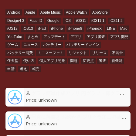
Android
Apple
Apple Music
Apple Watch
AppStore
Design4.3
Face ID
Google
iOS
iOS11
iOS11.1
iOS11.2
iOS12
iOS13
iPad
iPhone
iPhone8
iPhoneX
LINE
Mac
YouTube
まとめ
アップデート
アプリ
アプリ審査
アプリ開発
ゲーム
ニュース
バッテリー
バッテリードレイン
バッテリー消費
ミニスーファミ
リジェクト
リリース
不具合
任天堂
使い方
個人アプリ開発
問題
変更点
審査
新機能
申請
考え
転売
グラフ簡単作成アプリ 円グラフ・棒グラフ・折れ線GraPhoアプリ - App Store
Price:
unknown
写真に落書き お絵かき プリクラ加工-Rakugaky-アプリ - App Store
Price:
unknown