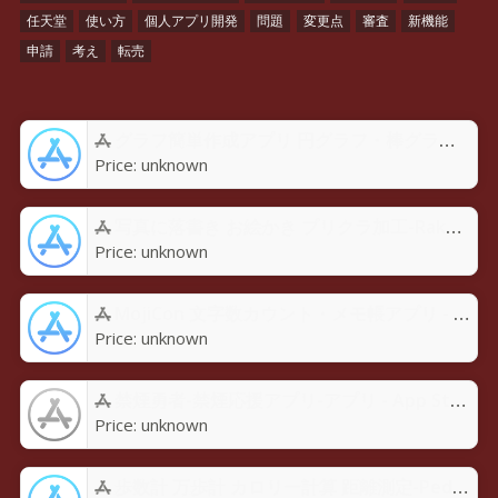
任天堂
使い方
個人アプリ開発
問題
変更点
審査
新機能
申請
考え
転売
グラフ簡単作成アプリ 円グラフ・棒グラフ・折れ線GraPhoアプリ - App Store
Price:
unknown
写真に落書き お絵かき プリクラ加工-Rakugaky-アプリ - App Store
Price:
unknown
MojiCon 文字数カウント・メモ帳アプリ - App Store
Price:
unknown
禁煙勇者-禁煙応援アプリ-アプリ - App Store
Price:
unknown
歩数計 万歩計 カロリー計算 距離測定-Pedoroアプリ - App Store