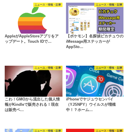
ニュース・情報・記事
ニュース・情報・記事
AppleがAppleStoreアプリをア
【ポケモン】名探偵ピカチュウの
ップデート。Touch IDで…
iMessage用ステッカーが
AppSto…
ニュース・情報・記事
ニュース・情報・記事
こわ！GMOから流出した個人情
iPhoneでヤジュウセンパイ
報がKindleで販売される！現在
（YJSNPY）ウイルスが増殖
は販売ペ…
中！？ホーム…
ニュース・情報・記事
ニュース・情報・記事