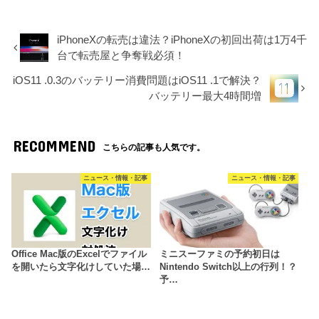
iPhoneXの転売は違法？iPhoneXの初回出荷は1万4千
台で転売屋と争奪戦必須！
iOS11 .0.3のバッテリー消費問題はiOS11 .1で解決？
バッテリー最大4時間増
RECOMMEND
こちらの記事も人気です。
ニュース・情報・記事
ニュース・情報・記事
Office Mac版のExcelでファイル
ミニスーファミの予約初日は
を開いたら文字化けしていた場…
Nintendo Switch以上の行列！？
予…