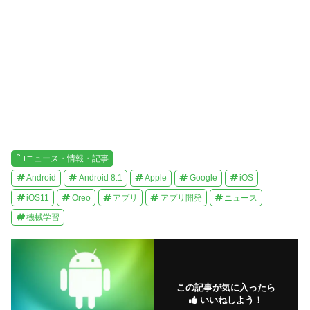
)
ィ
ン
ド
ウ
で
開
き
ま
す
)
ニュース・情報・記事
Android
Android 8.1
Apple
Google
iOS
iOS11
Oreo
アプリ
アプリ開発
ニュース
機械学習
この記事が気に入ったら
いいねしよう！