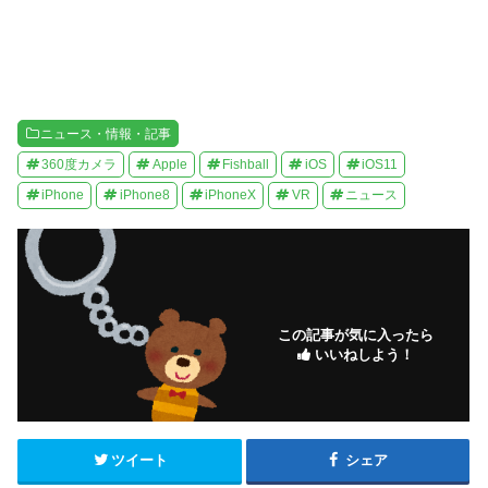
)
ニュース・情報・記事
360度カメラ
Apple
Fishball
iOS
iOS11
iPhone
iPhone8
iPhoneX
VR
ニュース
この記事が気に入ったら
いいねしよう！
ツイート
シェア