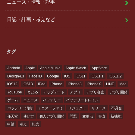
ニュース・情報・記事
日記・計画・考えなど
タグ
Android
Apple
Apple Music
Apple Watch
AppStore
Design4.3
Face ID
Google
iOS
iOS11
iOS11.1
iOS11.2
iOS12
iOS13
iPad
iPhone
iPhone8
iPhoneX
LINE
Mac
YouTube
まとめ
アップデート
アプリ
アプリ審査
アプリ開発
ゲーム
ニュース
バッテリー
バッテリードレイン
バッテリー消費
ミニスーファミ
リジェクト
リリース
不具合
任天堂
使い方
個人アプリ開発
問題
変更点
審査
新機能
申請
考え
転売