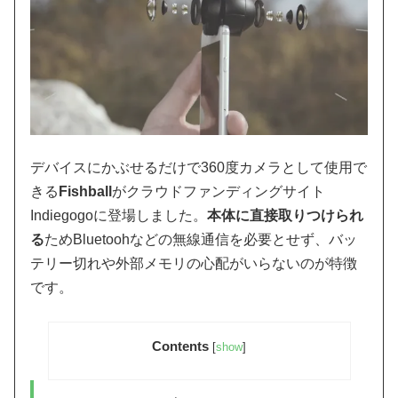
デバイスにかぶせるだけで360度カメラとして使用で
きる
Fishball
がクラウドファンディングサイト
Indiegogoに登場しました。
本体に直接取りつけられ
る
ためBluetoohなどの無線通信を必要とせず、バッ
テリー切れや外部メモリの心配がいらないのが特徴
です。
Contents
[
show
]