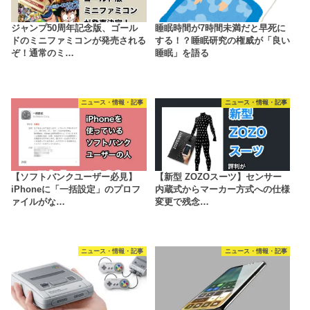
ジャンプ50周年記念版、ゴール
睡眠時間が7時間未満だと早死に
ドのミニファミコンが発売される
する！？睡眠研究の権威が「良い
ぞ！通常のミ…
睡眠」を語る
ニュース・情報・記事
ニュース・情報・記事
【ソフトバンクユーザー必見】
【新型 ZOZOスーツ】センサー
iPhoneに「一括設定」のプロフ
内蔵式からマーカー方式への仕様
ァイルがな…
変更で残念…
ニュース・情報・記事
ニュース・情報・記事