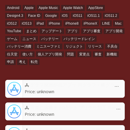
Android
Apple
Apple Music
Apple Watch
AppStore
Design4.3
Face ID
Google
iOS
iOS11
iOS11.1
iOS11.2
iOS12
iOS13
iPad
iPhone
iPhone8
iPhoneX
LINE
Mac
YouTube
まとめ
アップデート
アプリ
アプリ審査
アプリ開発
ゲーム
ニュース
バッテリー
バッテリードレイン
バッテリー消費
ミニスーファミ
リジェクト
リリース
不具合
任天堂
使い方
個人アプリ開発
問題
変更点
審査
新機能
申請
考え
転売
グラフ簡単作成アプリ 円グラフ・棒グラフ・折れ線GraPhoアプリ - App Store
Price:
unknown
写真に落書き お絵かき プリクラ加工-Rakugaky-アプリ - App Store
Price:
unknown