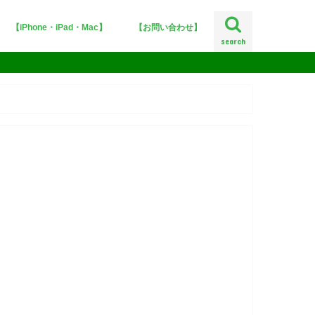
【iPhone・iPad・Mac】
【お問い合わせ】
search
iPhoneX
iOS12
iOS11