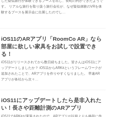
した疑似旅行が体験できるブースを出し、長蛇の列ができたようで
す。 リアルな旅行を取り扱う旅行会社が、なぜ疑似体験のVRを体
験するブースを展示会に出展したのでし…
iOS11のARアプリ「RoomCo AR」なら
部屋に欲しい家具をお試しで設置でき
る！
iOS11がリリースされてから数日経ちました。皆さんはiOS11にア
ップデートしましたか？ iOS11からARKitというフレームワークが
追加されたことで、ARアプリを作りやすくなりました。 早速AR
アプリが各社から次々…
iOS11にアップデートしたら是非入れた
い！長さや距離計測のARアプリ
iOS11でARKitが実装されたので、ARアプリが以前よりも格段に作