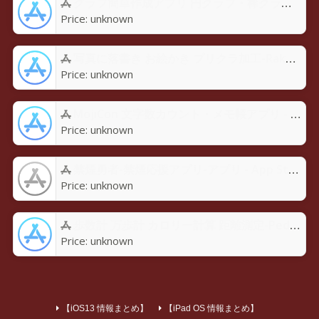
グラフ簡単作成アプリ 円グラフ・棒グラフ・折れ線GraPhoアプリ - App Store
Price:
unknown
写真に落書き お絵かき プリクラ加工-Rakugaky-アプリ - App Store
Price:
unknown
MojiCon 文字数カウント・メモ帳アプリ - App Store
Price:
unknown
禁煙勇者-禁煙応援アプリ-アプリ - App Store
Price:
unknown
歩数計 万歩計 カロリー計算 距離測定-Pedoroアプリ - App Store
Price:
unknown
【iOS13 情報まとめ】
【iPad OS 情報まとめ】