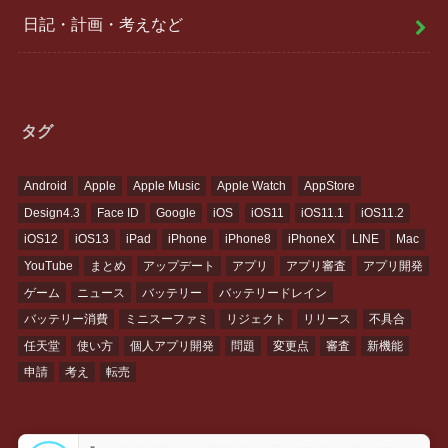
日記・計画・考えなど
タグ
Android
Apple
Apple Music
Apple Watch
AppStore
Design4.3
Face ID
Google
iOS
iOS11
iOS11.1
iOS11.2
iOS12
iOS13
iPad
iPhone
iPhone8
iPhoneX
LINE
Mac
YouTube
まとめ
アップデート
アプリ
アプリ審査
アプリ開発
ゲーム
ニュース
バッテリー
バッテリードレイン
バッテリー消費
ミニスーファミ
リジェクト
リリース
不具合
任天堂
使い方
個人アプリ開発
問題
変更点
審査
新機能
申請
考え
転売