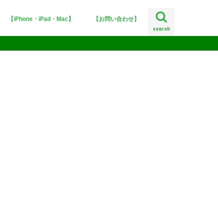
【iPhone・iPad・Mac】
【お問い合わせ】
search
iPhoneX
iOS12
iOS11