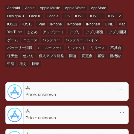
Android
Apple
Apple Music
Apple Watch
AppStore
Design4.3
Face ID
Google
iOS
iOS11
iOS11.1
iOS11.2
iOS12
iOS13
iPad
iPhone
iPhone8
iPhoneX
LINE
Mac
YouTube
まとめ
アップデート
アプリ
アプリ審査
アプリ開発
ゲーム
ニュース
バッテリー
バッテリードレイン
バッテリー消費
ミニスーファミ
リジェクト
リリース
不具合
任天堂
使い方
個人アプリ開発
問題
変更点
審査
新機能
申請
考え
転売
グラフ簡単作成アプリ 円グラフ・棒グラフ・折れ線GraPhoアプリ - App Store
Price:
unknown
写真に落書き お絵かき プリクラ加工-Rakugaky-アプリ - App Store
Price:
unknown