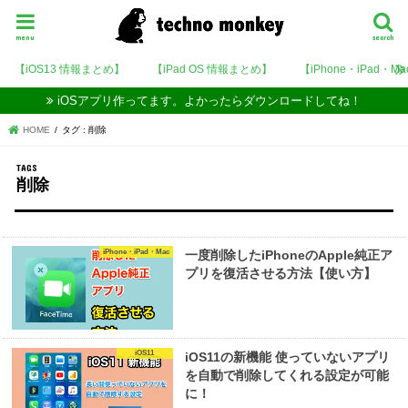
menu
search
【iOS13 情報まとめ】
【iPad OS 情報まとめ】
【iPhone・iPad・M
iOSアプリ作ってます。よかったらダウンロードしてね！
HOME
タグ : 削除
削除
iPhone・iPad・Mac
一度削除したiPhoneのApple純正ア
プリを復活させる方法【使い方】
iOS11
iOS11の新機能 使っていないアプリ
を自動で削除してくれる設定が可能
に！