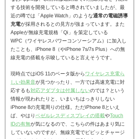
する技術を開発していると噂されていましたが、最
近の噂では「Apple Watch」のような
通常の電磁誘導
充電
が採用されるとの見方が強まっています。また
Appleが無線充電規格「Qi」を策定している
WPC（ワイヤレスパワーコンソーシアム）に加入し
たことも、iPhone 8（やiPhone 7s/7s Plus）への無
線充電の搭載を示唆していると言えそうです。
現時点ではiOS 11のベータ版から
ワイヤレス充電ら
しい効果音
が見つかったり、一方では高速充電に対
応するも
対応アダプタは付属しない
のでは？という
情報が現われたりと、いまいちはっきりしない
iPhone 8の充電周りの仕様。ただiPhone 8といえ
ば、やはり
ベゼルレスディスプレイの搭載
や
Touch
IDの有無
が気になるので、こちらの件はあまり気に
していないのですが、無線充電でピピッとチャージ