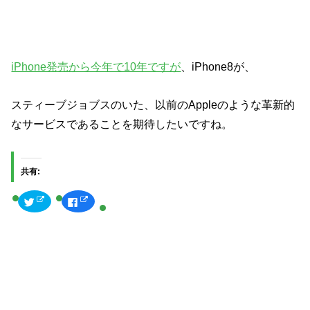
iPhone発売から今年で10年ですが
、iPhone8が、
スティーブジョブスのいた、以前のAppleのような革新的
なサービスであることを期待したいですね。
共有:
ク
F
リ
a
ッ
c
ク
e
し
b
て
o
T
o
w
k
i
で
t
共
t
有
e
す
r
る
で
に