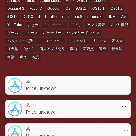
Android
Apple
Apple Music
Apple Watch
AppStore
Design4.3
Face ID
Google
iOS
iOS11
iOS11.1
iOS11.2
iOS12
iOS13
iPad
iPhone
iPhone8
iPhoneX
LINE
Mac
YouTube
まとめ
アップデート
アプリ
アプリ審査
アプリ開発
ゲーム
ニュース
バッテリー
バッテリードレイン
バッテリー消費
ミニスーファミ
リジェクト
リリース
不具合
任天堂
使い方
個人アプリ開発
問題
変更点
審査
新機能
申請
考え
転売
グラフ簡単作成アプリ 円グラフ・棒グラフ・折れ線GraPhoアプリ - App Store
Price:
unknown
写真に落書き お絵かき プリクラ加工-Rakugaky-アプリ - App Store
Price:
unknown
MojiCon 文字数カウント・メモ帳アプリ - App Store
Price:
unknown