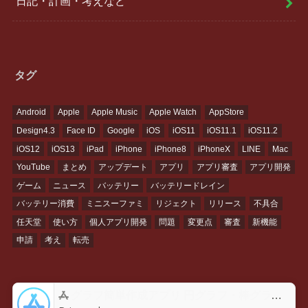
日記・計画・考えなど
タグ
Android
Apple
Apple Music
Apple Watch
AppStore
Design4.3
Face ID
Google
iOS
iOS11
iOS11.1
iOS11.2
iOS12
iOS13
iPad
iPhone
iPhone8
iPhoneX
LINE
Mac
YouTube
まとめ
アップデート
アプリ
アプリ審査
アプリ開発
ゲーム
ニュース
バッテリー
バッテリードレイン
バッテリー消費
ミニスーファミ
リジェクト
リリース
不具合
任天堂
使い方
個人アプリ開発
問題
変更点
審査
新機能
申請
考え
転売
グラフ簡単作成アプリ 円グラフ・棒グラフ・折れ線GraPhoアプリ - App Store