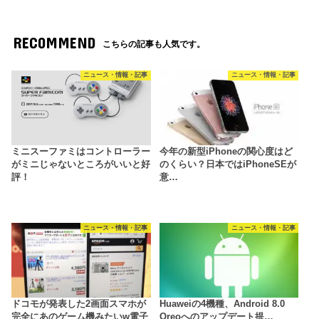
RECOMMEND
こちらの記事も人気です。
ニュース・情報・記事
ニュース・情報・記事
ミニスーファミはコントローラー
今年の新型iPhoneの関心度はど
がミニじゃないところがいいと好
のくらい？日本ではiPhoneSEが
評！
意…
ニュース・情報・記事
ニュース・情報・記事
ドコモが発表した2画面スマホが
Huaweiの4機種、Android 8.0
完全にあのゲーム機みたいw電子
Oreoへのアップデート提…