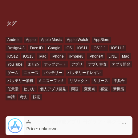
タグ
Android
Apple
Apple Music
Apple Watch
AppStore
Design4.3
Face ID
Google
iOS
iOS11
iOS11.1
iOS11.2
iOS12
iOS13
iPad
iPhone
iPhone8
iPhoneX
LINE
Mac
YouTube
まとめ
アップデート
アプリ
アプリ審査
アプリ開発
ゲーム
ニュース
バッテリー
バッテリードレイン
バッテリー消費
ミニスーファミ
リジェクト
リリース
不具合
任天堂
使い方
個人アプリ開発
問題
変更点
審査
新機能
申請
考え
転売
グラフ簡単作成アプリ 円グラフ・棒グラフ・折れ線GraPhoアプリ - App Store
Price:
unknown