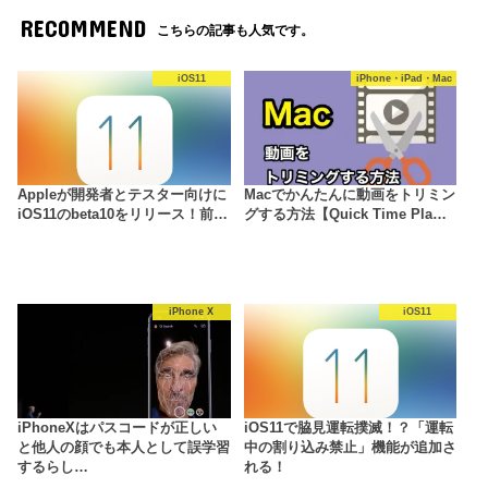
RECOMMEND
こちらの記事も人気です。
iOS11
iPhone・iPad・Mac
Appleが開発者とテスター向けに
Macでかんたんに動画をトリミン
iOS11のbeta10をリリース！前…
グする方法【Quick Time Pla…
iPhone X
iOS11
iPhoneXはパスコードが正しい
iOS11で脇見運転撲滅！？「運転
と他人の顔でも本人として誤学習
中の割り込み禁止」機能が追加さ
するらし…
れる！