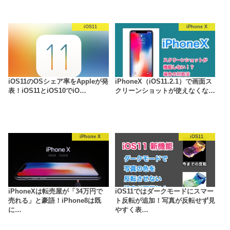
iOS11
iPhone X
iOS11のOSシェア率をAppleが発
iPhoneX（iOS11.2.1）で画面ス
表！iOS11とiOS10でiO…
クリーンショットが使えなくな…
iPhone X
iOS11
iPhoneXは転売屋が「34万円で
iOS11ではダークモードにスマー
売れる」と豪語！iPhone8は既
ト反転が追加！写真が反転せず見
に…
やすく表…