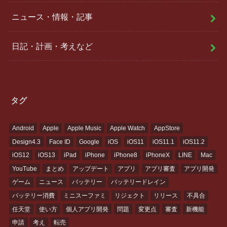
ニュース・情報・記事
日記・計画・考えなど
タグ
Android
Apple
Apple Music
Apple Watch
AppStore
Design4.3
Face ID
Google
iOS
iOS11
iOS11.1
iOS11.2
iOS12
iOS13
iPad
iPhone
iPhone8
iPhoneX
LINE
Mac
YouTube
まとめ
アップデート
アプリ
アプリ審査
アプリ開発
ゲーム
ニュース
バッテリー
バッテリードレイン
バッテリー消費
ミニスーファミ
リジェクト
リリース
不具合
任天堂
使い方
個人アプリ開発
問題
変更点
審査
新機能
申請
考え
転売