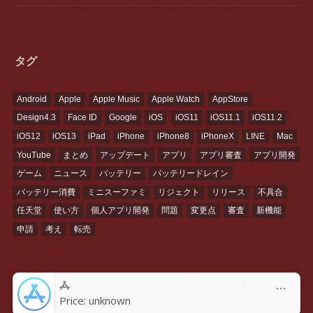
タグ
Android
Apple
Apple Music
Apple Watch
AppStore
Design4.3
Face ID
Google
iOS
iOS11
iOS11.1
iOS11.2
iOS12
iOS13
iPad
iPhone
iPhone8
iPhoneX
LINE
Mac
YouTube
まとめ
アップデート
アプリ
アプリ審査
アプリ開発
ゲーム
ニュース
バッテリー
バッテリードレイン
バッテリー消費
ミニスーファミ
リジェクト
リリース
不具合
任天堂
使い方
個人アプリ開発
問題
変更点
審査
新機能
申請
考え
転売
グラフ簡単作成アプリ 円グラフ・棒グラフ・折れ線GraPhoアプリ - App Store
Price:
unknown