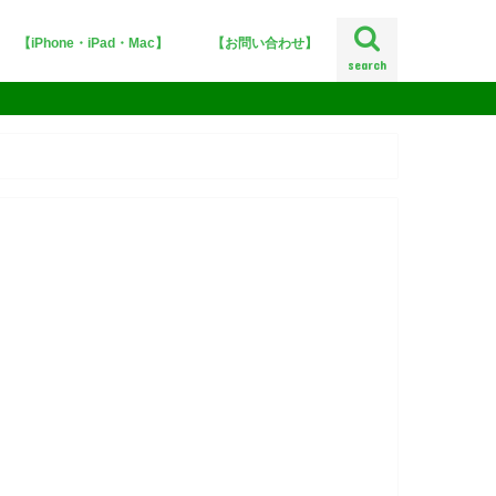
【iPhone・iPad・Mac】
【お問い合わせ】
search
iPhoneX
iOS12
iOS11